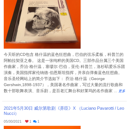
今天听的CD包含 格什温的蓝色狂想曲，巴伯的弦乐柔板，科普兰的
阿帕拉契亚之春。 这是一张纯粹的美国CD。三部作品分属三个美国
作曲家，乔治·格什温，塞缪尔·巴伯，亚伦·科普兰，洛杉矶爱乐乐团
演奏，美国指挥家伦纳德·伯恩斯坦指挥，并亲自弹奏蓝色狂想曲。
音乐圣经网站上的简介节选如下： 乔治·格什温（George
Gershwin,1898-1937），美国著名作曲家，写过大量的流行歌曲和
数十部歌舞表演、音乐剧，是百老汇舞台和好莱坞的名作曲家 ...
更多
2021年5月30日 威尔第歌剧《弄臣》X （Luciano Pavarotti / Leo
Nucci）
05/30/2021
1
1