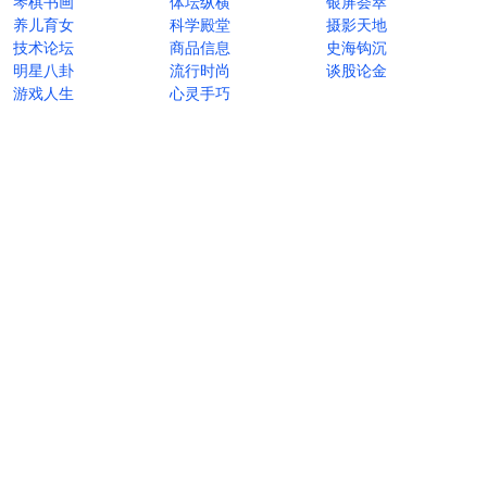
琴棋书画
体坛纵横
银屏荟萃
养儿育女
科学殿堂
摄影天地
技术论坛
商品信息
史海钩沉
明星八卦
流行时尚
谈股论金
游戏人生
心灵手巧