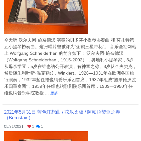
今天听 沃尔夫冈·施奈德汉 演奏的贝多芬小提琴协奏曲 和 莫扎特第
五小提琴协奏曲。这张唱片曾被评为“企鹅三星带花”。 音乐圣经网站
上 Wolfgang Schneiderhan 的简介如下： 沃尔夫冈·施奈德汉
（Wolfgang Schneiderhan，1915-2002），奥地利小提琴家，3岁
从母亲学琴，5岁在维也纳公开表演，有神童之称。8岁从金夫契克，
然后随朱利叶斯·温克勒(J．Winkler)。1926—1931年在欧洲各国旅
行演奏，1932年起任维也纳爱乐乐团首席，1937年组成“施奈德汉弦
乐四重奏团”，1939年任维也纳歌剧院乐团首席，1939—1950年任
维也纳音乐学院教授 ...
更多
2021年5月31日 蓝色狂想曲 / 弦乐柔板 / 阿帕拉契亚之春
（Bernstain）
05/31/2021
1
1