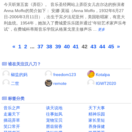
今天听第五套《弄臣》。 音乐圣经网站上弄臣女儿吉尔达的扮演者
Anna Moffo的简介如下： 安娜·莫福（Anna Moffo，1932年6月27
日-2006年3月11日），出生于宾夕法尼亚州，美国歌唱家，有意大
利血统。1954年，她加入了费城爱乐乐团并通过“年轻艺术家声乐考
试”，在费城科蒂斯音乐学院从格莱戈里主修声乐 ...
更多
«
1
2
...
37
38
39
40
41
42
43
44
45
»
谁在关注汉八刀？
椒盐的妈
freedom123
Kotalpa
二世
remote
IGWT2020
标签分类
音乐之声
谈天说地
天下大事
走遍天下
往事如风
精神乐园
摘花弄草
宠物宝贝
家长里短
笑口常开
唇齿留香
养身保健