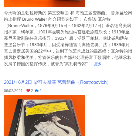
今天听的是勃拉姆斯的 第三交响曲 和 海顿主题变奏曲。 音乐圣经网
站上指挥 Bruno Walter 的介绍节选如下： 布鲁诺·瓦尔特
（Bruno·Walter，1876年9月15日－1962年2月17日）著名德裔美籍
指挥家，钢琴家。1901年被聘为维也纳宫廷歌剧院乐长；1913年至
慕尼黑歌剧院任音乐指导；1922年后，活跃于柏林、莱比锡和萨尔
兹堡音乐节；1933年后，因受纳粹迫害而离德去奥、法；1939年到
其去世定居美国的22年中，达到了他艺术成就的最高峰；瓦尔特的指
挥风格柔和优美，将管弦乐的各声部都处理得富于歌唱性；他继承和
发展了德国的指挥传统，被誉为“莫扎特专家” ...
更多
2021年6月2日 柴可夫斯基 芭蕾组曲（Rostropovich）
06/02/2021
2
2