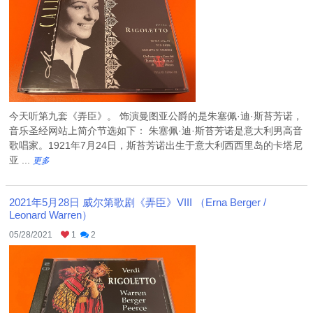
今天听第九套《弄臣》。 饰演曼图亚公爵的是朱塞佩·迪·斯苔芳诺，
音乐圣经网站上简介节选如下： 朱塞佩·迪·斯苔芳诺是意大利男高音
歌唱家。1921年7月24日，斯苔芳诺出生于意大利西西里岛的卡塔尼
亚 ...
更多
2021年5月28日 威尔第歌剧《弄臣》VIII （Erna Berger /
Leonard Warren）
05/28/2021
1
2