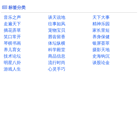
标签分类
音乐之声
谈天说地
天下大事
走遍天下
往事如风
精神乐园
摘花弄草
宠物宝贝
家长里短
笑口常开
唇齿留香
养身保健
琴棋书画
体坛纵横
银屏荟萃
养儿育女
科学殿堂
摄影天地
技术论坛
商品信息
史海钩沉
明星八卦
流行时尚
谈股论金
游戏人生
心灵手巧