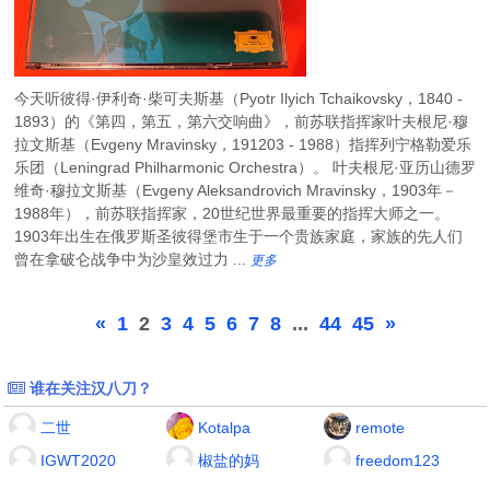
今天听彼得·伊利奇·柴可夫斯基（Pyotr Ilyich Tchaikovsky，1840 -
1893）的《第四，第五，第六交响曲》，前苏联指挥家叶夫根尼·穆
拉文斯基（Evgeny Mravinsky，191203 - 1988）指挥列宁格勒爱乐
乐团（Leningrad Philharmonic Orchestra）。 叶夫根尼·亚历山德罗
维奇·穆拉文斯基（Evgeny Aleksandrovich Mravinsky，1903年－
1988年），前苏联指挥家，20世纪世界最重要的指挥大师之一。
1903年出生在俄罗斯圣彼得堡市生于一个贵族家庭，家族的先人们
曾在拿破仑战争中为沙皇效过力 ...
更多
«
1
2
3
4
5
6
7
8
...
44
45
»
谁在关注汉八刀？
二世
Kotalpa
remote
IGWT2020
椒盐的妈
freedom123