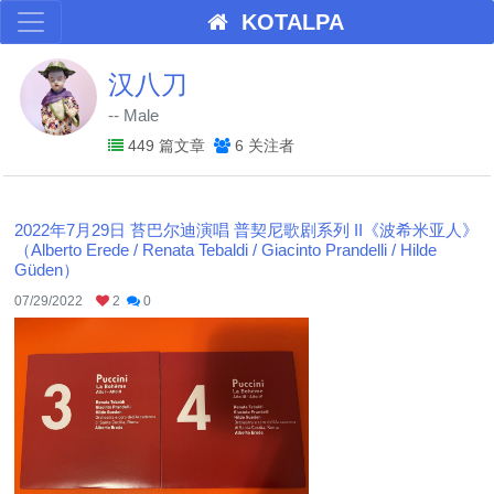
KOTALPA
汉八刀
-- Male
449 篇文章
6 关注者
2022年7月29日 苔巴尔迪演唱 普契尼歌剧系列 II《波希米亚人》
（Alberto Erede / Renata Tebaldi / Giacinto Prandelli / Hilde
Güden）
07/29/2022
2
0