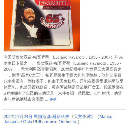
今天听鲁契亚诺·帕瓦罗蒂（Luciano Pavarotti，1935 - 2007）的65
岁生日专辑之一。 鲁契亚诺·帕瓦罗蒂（Luciano Pavarotti，1935 -
2007），意大利男高音歌唱家，20世纪后半叶的世界三大男高音之
一，别号“高音C之王”。帕瓦罗蒂生于意大利的摩德纳，他的父亲费
尔南多虽有一副好嗓子，但由于天生怯场，只能在墨索里尼的军队里
烤面包，也曾开设糕饼店，母亲阿黛勒是雪茄烟厂女工。帕瓦罗蒂在
5岁便拥有了自己的吉他玩具，来伴奏唱一些民歌。少年时代，他曾
参与摩德纳城市合唱团 ...
更多
2022年7月24日 里姆斯基-科萨科夫《天方夜谭》（Mariss
Jansons / Oslo Philharmonic Orchestra）