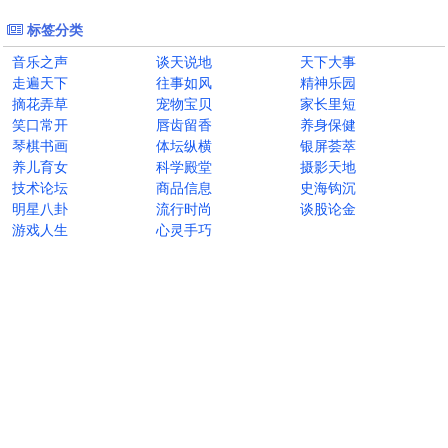
标签分类
音乐之声
谈天说地
天下大事
走遍天下
往事如风
精神乐园
摘花弄草
宠物宝贝
家长里短
笑口常开
唇齿留香
养身保健
琴棋书画
体坛纵横
银屏荟萃
养儿育女
科学殿堂
摄影天地
技术论坛
商品信息
史海钩沉
明星八卦
流行时尚
谈股论金
游戏人生
心灵手巧