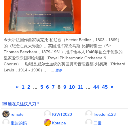
今天听法国作曲家埃克托·柏辽兹（Hector Berlioz，1803 - 1869）
的《纪念亡灵大弥撒》。英国指挥家托马斯·比彻姆爵士（Sir
Thomas Beecham，1879-1961）指挥他本人1946年创立于伦敦的
皇家爱乐乐团和合唱团（Royal Philharmonic Orchestra &
Chorus），独唱是威尔士血统的英国男高音理查德·刘易斯（Richard
Lewis，1914 - 1990）。 ...
更多
«
1
2
...
5
6
7
8
9
10
11
...
44
45
»
谁在关注汉八刀？
remote
IGWT2020
freedom123
椒盐的妈
Kotalpa
二世