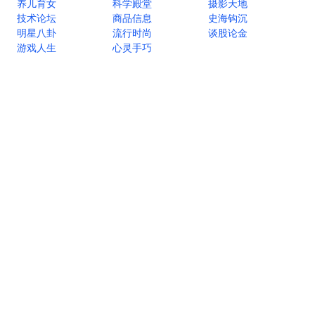
养儿育女
科学殿堂
摄影天地
技术论坛
商品信息
史海钩沉
明星八卦
流行时尚
谈股论金
游戏人生
心灵手巧