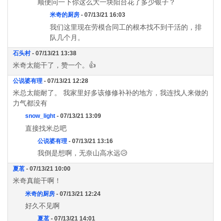
顺便问一下你这么大一块阳台花了多少银子？
米奇的厨房
- 07/13/21 16:03
我们这里现在劳模合同工的根本找不到干活的，排
队几个月。
石头村
- 07/13/21 13:38
米奇太能干了，赞一个。👍
公说婆有理
- 07/13/21 12:28
米总太能耐了。 我家里好多该修修补补的地方，我连找人来做的
力气都没有
snow_light
- 07/13/21 13:09
直接找米总吧
公说婆有理
- 07/13/21 13:16
我倒是想啊，无奈山高水远😥
夏茗
- 07/13/21 10:00
米奇真能干啊！
米奇的厨房
- 07/13/21 12:24
好久不见啊
夏茗
- 07/13/21 14:01