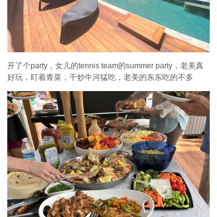
开了个party，女儿的tennis team的summer party，老美真
好玩，盯着青菜，干炒牛河猛吃，老美的东东吃的不多