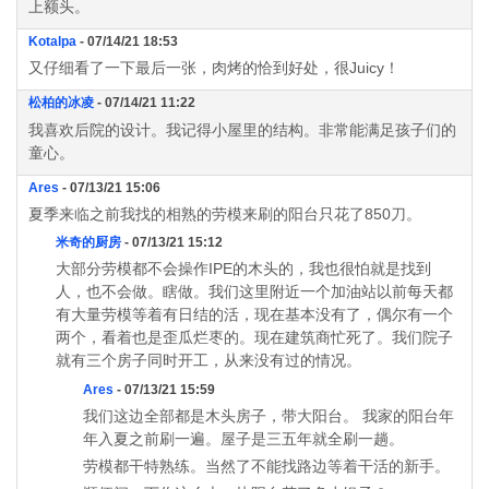
上额头。
Kotalpa
- 07/14/21 18:53
又仔细看了一下最后一张，肉烤的恰到好处，很Juicy！
松柏的冰凌
- 07/14/21 11:22
我喜欢后院的设计。我记得小屋里的结构。非常能满足孩子们的
童心。
Ares
- 07/13/21 15:06
夏季来临之前我找的相熟的劳模来刷的阳台只花了850刀。
米奇的厨房
- 07/13/21 15:12
大部分劳模都不会操作IPE的木头的，我也很怕就是找到
人，也不会做。瞎做。我们这里附近一个加油站以前每天都
有大量劳模等着有日结的活，现在基本没有了，偶尔有一个
两个，看着也是歪瓜烂枣的。现在建筑商忙死了。我们院子
就有三个房子同时开工，从来没有过的情况。
Ares
- 07/13/21 15:59
我们这边全部都是木头房子，带大阳台。 我家的阳台年
年入夏之前刷一遍。屋子是三五年就全刷一趟。
劳模都干特熟练。当然了不能找路边等着干活的新手。