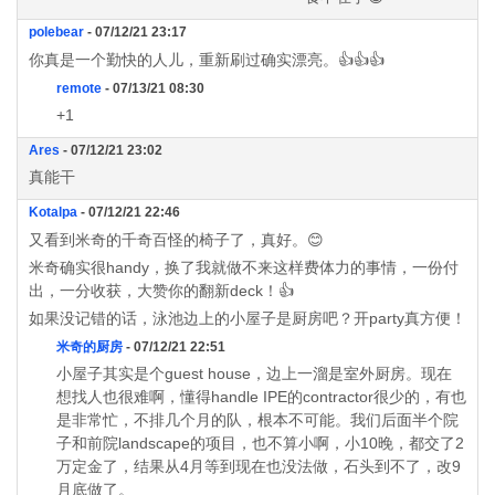
polebear
- 07/12/21 23:17
你真是一个勤快的人儿，重新刷过确实漂亮。👍👍👍
remote
- 07/13/21 08:30
+1
Ares
- 07/12/21 23:02
真能干
Kotalpa
- 07/12/21 22:46
又看到米奇的千奇百怪的椅子了，真好。😊
米奇确实很handy，换了我就做不来这样费体力的事情，一份付
出，一分收获，大赞你的翻新deck！👍
如果没记错的话，泳池边上的小屋子是厨房吧？开party真方便！
米奇的厨房
- 07/12/21 22:51
小屋子其实是个guest house，边上一溜是室外厨房。现在
想找人也很难啊，懂得handle IPE的contractor很少的，有也
是非常忙，不排几个月的队，根本不可能。我们后面半个院
子和前院landscape的项目，也不算小啊，小10晚，都交了2
万定金了，结果从4月等到现在也没法做，石头到不了，改9
月底做了。