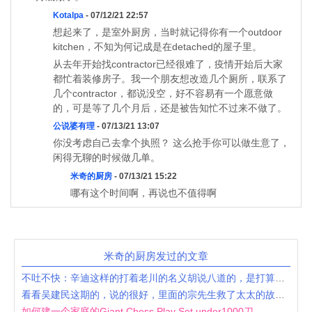
Kotalpa
- 07/12/21 22:57
想起来了，是室外厨房，当时就记得你有一个outdoor
kitchen，不知为何记成是在detached的屋子里。
从去年开始找contractor已经很难了，疫情开始后大家
都忙着装修房子。我一个朋友想改造几个厕所，联系了
几个contractor，都说没空，好不容易有一个愿意做
的，可是等了几个月后，还是被告知忙不过来不做了。
公说婆有理
- 07/13/21 13:07
你没考虑自己去拿个执照？ 这么抢手你可以做生意了，
闲得无聊的时候做几单。
米奇的厨房
- 07/13/21 15:22
哪有这个时间啊，再说也不值得啊
米奇的厨房发过的文章
不吐不快：辛迪这样的打着老川的名义胡说八道的，是打算搞死保守主义吗？
看看吴建民这期的，说的很好，里面的宗先生救了太太的故事很感人，人还是要自救啊，特别是在中国
如何建一个家庭的Giant Chess Play Set under1000刀