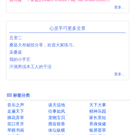
更多...
心灵手巧更多文章
五变二
桑葚大布秘技分享，欢迎大家练习。
采桑葚
我的小手艺
汗滴男伐木工人的干活
更多...
标签分类
音乐之声
谈天说地
天下大事
走遍天下
往事如风
精神乐园
摘花弄草
宠物宝贝
家长里短
笑口常开
唇齿留香
养身保健
琴棋书画
体坛纵横
银屏荟萃