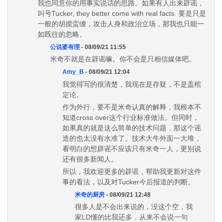
我也同意你的用事实说话的思路。如果有人出来辟谣，
叫号Tucker, they better come with real facts. 要是只是
一般的胡搅蛮缠，攻击人身和政治立场，那我也只能一
如既往的忽略。
公说婆有理
- 08/09/21 11:55
米奇不就是在辟谣嘛。你不会是只相信媒体吧。
Amy_B
- 08/09/21 12:04
我觉得写的很清楚，我现在是存疑，不是盖棺
定论。
作为外行，要不是米奇认真的解释，我根本不
知道cross over这个行业标准做法。但同时，
如果真的就是这么简单的技术问题，那这个谣
造的也太没有水准了。技术大牛外面一大堆，
看明白的想辟谣不应该只有米奇一人，更别说
还有很多新闻人。
所以，我欢迎更多的辟谣，帮助我更新对这件
事的看法，以及对Tucker今后报道的判断。
米奇的厨房
- 08/09/21 12:48
很多人是不会出来说的，没这个空，我
家LD懂的比我还多，从来不会说一句