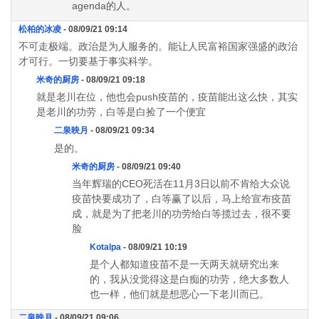
agenda的人。
松柏的冰凌
- 08/09/21 09:14
不可走极端。政治是为人服务的。能让人民富裕国家强盛的政治
才可行。一切要基于事实科学。
米奇的厨房
- 08/09/21 09:18
就是老川在位，他也会push疫苗的，疫苗能出这么快，其实
是老川的功劳，白等是白捡了一个便宜
二泉映月
- 08/09/21 09:34
是的。
米奇的厨房
- 08/09/21 09:40
当年辉瑞的CEO死活在11月3日以前不肯给大众说
疫苗快要成功了，白等赢了以后，马上给宣布疫苗
成，就是为了把老川的功劳给白等揽过去，很不要
脸
Kotalpa
- 08/09/21 10:19
是个人都知道疫苗不是一天两天就研究出来
的，我从没觉得这是白痴的功劳，绝大多数人
也一样，他们就是想恶心一下老川而已。
二泉映月
- 08/09/21 09:06