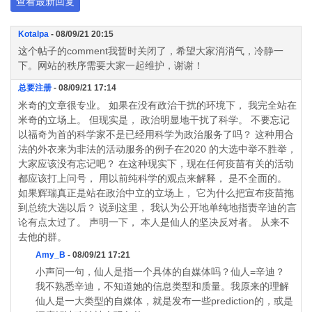
查看最新回复
Kotalpa
- 08/09/21 20:15
这个帖子的comment我暂时关闭了，希望大家消消气，冷静一
下。网站的秩序需要大家一起维护，谢谢！
总要注册
- 08/09/21 17:14
米奇的文章很专业。 如果在没有政治干扰的环境下， 我完全站在
米奇的立场上。 但现实是， 政治明显地干扰了科学。 不要忘记
以福奇为首的科学家不是已经用科学为政治服务了吗？ 这种用合
法的外衣来为非法的活动服务的例子在2020 的大选中举不胜举，
大家应该没有忘记吧？ 在这种现实下，现在任何疫苗有关的活动
都应该打上问号， 用以前纯科学的观点来解释， 是不全面的。
如果辉瑞真正是站在政治中立的立场上， 它为什么把宣布疫苗拖
到总统大选以后？ 说到这里， 我认为公开地单纯地指责辛迪的言
论有点太过了。 声明一下， 本人是仙人的坚决反对者。 从来不
去他的群。
Amy_B
- 08/09/21 17:21
小声问一句，仙人是指一个具体的自媒体吗？仙人=辛迪？
我不熟悉辛迪，不知道她的信息类型和质量。我原来的理解
仙人是一大类型的自媒体，就是发布一些prediction的，或是