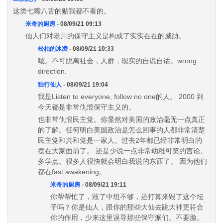
这类七嘴八舌的贴我都不看的。
米奇的厨房
- 08/09/21 09:13
仙人们对老川的保守主义是构成了实实在在的威胁。
松柏的冰凌
- 08/09/21 10:33
嗯。不可脱离社会，人群，现实的自说自话。wrong
direction.
独行仙人
- 08/09/21 19:04
我是Listen to everyone, follow no one的人。 2000 到
今天都是非常仇恨保守主义的。
也非常仇恨民主党。你显然对美国的政治毫无一点真正
的了解。任何明白美国政治是怎么回事的人都非常清楚
民主党和共和党是一家人。过去2年都已经非常明白的
摆在大家面前了。 还是少说一点非常幼稚可笑的言论。
多学点。很多人很快就会明白我说的东西了。 因为他们
都在fast awakening。
米奇的厨房
- 08/09/21 19:11
你帮帮忙了，毁了中坦不够，还打算来毁了这个坛
子吗？你是仙人，跟你的那些大仙去跳大神更符合
你的作用，少来这里误导那些保守派们。不要脸。