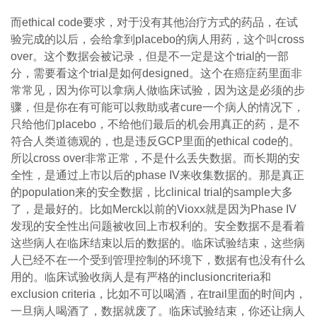
而ethical code要求，对于没有其他治疗方式的药品，在试
验完成的以后，会给拿到placebo的病人用药，这个叫cross
over。这个数据会被记录，但是不一定是这个trial的一部
分，需要看这个trial是如何designed。这个在癌症药里面非
常常见，因为你可以拿病人做临床试验，因为这是必须的步
骤，但是你在有可能可以救助或者cure一个病人的情况下，
只给他们placebo，不给他们最后的机会用真正的药，是不
符合人类道德观的，也是违反GCP里面的ethical code的。
所以cross over非常正常，不是什么丢失数据。而长期的安
全性，是通过上市以后的phase IV来收集数据的。那是真正
的population来的安全数据，比clinical trial的sample大多
了，是最好的。比如Merck以前的Vioxx就是因为Phase IV
发现的安全性出问题被收回上市权利的。安全数据不是看着
这些病人在临床结束以后的数据的。临床试验结束，这些病
人已经不在一个受到管理控制的环境下，数据有也没有什么
用的。临床试验收病人是有严格的inclusioncriteria和
exclusion criteria，比如不可以喝酒，在trail里面的时间内，
一旦病人喝酒了，数据就废了。临床试验结束，你还让病人