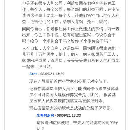
但是还有很多人和公司，利益集团在做检查等各种工
作，每个人，每个公司，每个部门的利益不同，在疫苗
造假这件事上要统一每个人，让他们牺牲自己的个人利
益，危害他们的工作，给别人背锅，是不可能的。
问问你自己，你老板让你工作上做违法的事情，万一查
出来，你丢工作不说，还有可能进监狱，你说你会干
吗？给你一个米你会干吗？给你10个米你会干吗？
人个自私，人个自利，这是好事，因为阴谋很难达统一
几万几十万的医生，护士，病人，病人家属药厂工人，
家属FDA成员，管理层，等等等等他们所有人的利益统
一起来。没可能。
Ares
- 08/09/21 13:29
现在连辉瑞前首席科学家都公开反对疫苗了。
还有你说基层医护人员不可能协同作假跟左派说基
层不可能协同大规模作弊完全是可比的。 很多基
层医护人员揭发疫苗猫腻立马被解雇封杀。
现在疫苗最大的功绩就是成功的分裂了保守派。
米奇的厨房
- 08/09/21 13:33
这位是利益驱使吧，被走人的能说前公司的好
话？