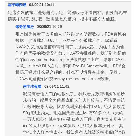
南半球夜猫
- 08/09/21 10:11
她这次发的东西是标题党，她可能都没仔细看内容。但疫苗现在
确实不能算成功吧，数据乱七八糟的，根本不能令人信服。
米奇的厨房
- 08/09/21 10:29
那是因为你看了太多仙人们的误导的所谓数据，FDA看见的
数据，足够批准EUA了，不然是不会被批准的。你看看
NVAX的又拖延疫苗申请时间了，股票大跌，为啥？因为他
们有的需要的数据没有做，FDA不肯批准的。我听到的是他
们的assay methodvalidation没做就想冲上市，结果FDA不
同意。submit BLA之前，都有-Pre-BLAmeeting呢，FDA会
根药厂探讨什么是必须的。什么可以慢慢交上来。显然，
FDA不同意他们不交assay method validation数据。
南半球夜猫
- 08/09/21 11:02
我没有看仙人们的帖很久了。我只看见政府和媒体前所
未有的，竭尽全力的想说服人们去打疫苗，不惜歪曲统
计数据误导大众。比如澳洲接种率才15%，绝大多数是
50岁以上的人。现在因为新冠进icu有50多个人（大约
一万人感染）其中10人是30岁以下的，官方宣布所有进
icu的人都没接种，但30岁以下那10人根本没对比，其
他40个人样本也太小，我知道有人就被这种虚假统计数