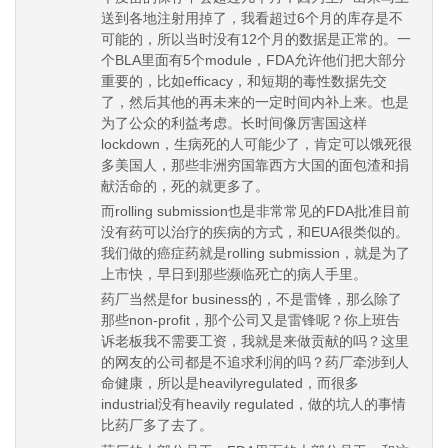
送到各地注射用掉了，我看超过6个月的库存是不
可能的，所以当时没有12个月的数据是正常的。一
个BLA里面有5个module，FDA允许他们把大部分
重要的，比如efficacy，和短期的毒性数据先交
了，然后其他的再未来的一定时间内补上来。也是
为了公众的利益考虑。长时间像厉害国这样
lockdown，生病死的人可能少了，肯定可以饿死很
多美国人，那些非洲穷国靠西方大国的面包渣和捐
献活命的，死的就更多了。
而rolling submission也是非常常见的FDA批准目前
没有药可以治疗的疾病的方式，和EUA很类似的。
我们做的癌症药就是rolling submission，就是为了
上市快，早日到那些濒临死亡的病人手里。
药厂当然是for business的，不是雷锋，那么除了
那些non-profit，那个公司又是雷锋呢？你上班告
诉老板我不需要工资，我就是来做贡献的吗？这里
的网友的公司都是不追求利润的吗？药厂牵涉到人
命健康，所以是heavilyregulated，而很多
industrial没有heavily regulated，做的坑人的事情
比药厂多了去了。