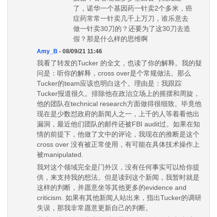
了，诺华一个基因药一针卖2个多米，癌
症药常常一针卖几千上万刀，谁乐意去
做一针卖30刀的？还要为了这30刀去造
假？那是什么样的思维啊
Amy_B
- 08/09/21 11:46
我看了转发的Tucker 的全文，也读了你的解释。我的疑
问是：听你的解释，cross over是个常规做法。那么
Tucker的team应该也明白这个。理由是：我跟踪
Tucker报道很久。排除他在政治立场上的摇摆和周旋，
他的团队在technical research方面做得很细致。毕竟他
现在是少数怼政府的新闻人之一，上千的人等着看他出
漏洞，最近他们团队的邮件还被FBI audit过。如果在知
情的前提下，他做了文中的评论，我现在的推断是这个
cross over 没有被正常使用，有可能在具体技术操作上
被manipulated.
我对这个领域完全是门外汉，没有任何事实可以给你提
供，来支持我的想法。但是读到这个新闻，我暂时就是
这样的判断，并愿意坐等其他更多的evidence and
criticism. 如果有其他新闻人站出来，指出Tucker的调研
失误，那我非常愿意更新自己的判断。