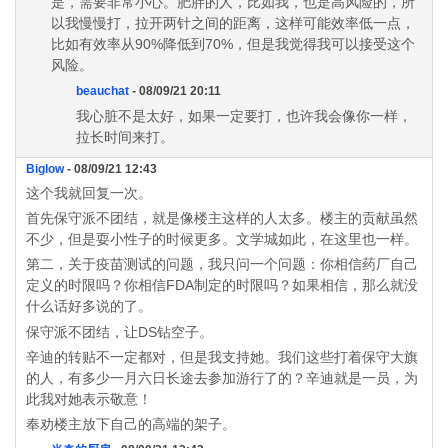
是，需要非常小心。肥胖的人，比如我，也是高风险的，所
以我慢慢打，拉开两针之间的距离，这样可能效率低一点，
比如有效率从90%降低到70%，但是我觉得我可以接受这个
风险。
beauchat
- 08/09/21 20:11
我心脏不是太好，如果一定要打，也许我会像你一样，
拉长时间来打。
Biglow
- 08/09/21 12:43
这个我就回复一次。
首先保守派不团结，就是像楼主这样的人太多。楼主的贡献虽然
不少，但是耍小性子的时候更多。文学城如此，在这里也一样。
第二，关于疫苗测试的问题，我只问一个问题：你相信药厂自己
定义的时限吗？你相信FDA制定的时限吗？如果相信，那么就没
什么话好多说的了。
保守派不团结，让DS钻空子。
辛迪的转贴不一定都对，但是我支持她。我们这些打着保守大旗
的人，有多少一月六日长途去参加游行了的？辛迪就是一员，为
此我对她表示敬意！
奉劝楼主放下自己的高端的架子。