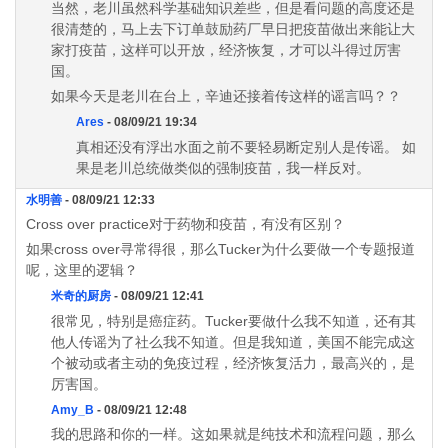
当然，老川虽然科学基础知识差些，但是看问题的高度还是
很清楚的，马上去下订单鼓励药厂早日把疫苗做出来能让大
家打疫苗，这样可以开放，经济恢复，才可以斗得过厉害
国。
如果今天是老川在台上，辛迪还接着传这样的谣言吗？？
Ares
- 08/09/21 19:34
真相还没有浮出水面之前不要轻易断定别人是传谣。 如
果是老川总统做类似的强制疫苗，我一样反对。
水明善
- 08/09/21 12:33
Cross over practice对于药物和疫苗，有没有区别？
如果cross over寻常得很，那么Tucker为什么要做一个专题报道
呢，这里的逻辑？
米奇的厨房
- 08/09/21 12:41
很常见，特别是癌症药。Tucker要做什么我不知道，还有其
他人传谣为了社么我不知道。但是我知道，美国不能完成这
个被动或者主动的免疫过程，经济恢复活力，最高兴的，是
厉害国。
Amy_B
- 08/09/21 12:48
我的思路和你的一样。这如果就是纯技术和流程问题，那么