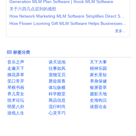
Generation MLM Plan Software | Ihook MLM Software
关于六四几点迟到的感想
How Network Marketing MLM Software Simplifies Direct Selling Operations
How Flower Looming Gift MLM Software Helps Businesses Streamline Gift-Based Network Marketing
更多...
标签分类
音乐之声
谈天说地
天下大事
走遍天下
往事如风
精神乐园
摘花弄草
宠物宝贝
家长里短
笑口常开
唇齿留香
养身保健
琴棋书画
体坛纵横
银屏荟萃
养儿育女
科学殿堂
摄影天地
技术论坛
商品信息
史海钩沉
明星八卦
流行时尚
谈股论金
游戏人生
心灵手巧