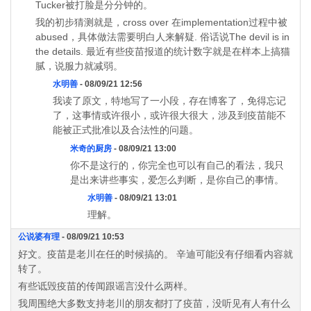
Tucker被打脸是分分钟的。
我的初步猜测就是，cross over 在implementation过程中被
abused，具体做法需要明白人来解疑. 俗话说The devil is in
the details. 最近有些疫苗报道的统计数字就是在样本上搞猫
腻，说服力就减弱。
水明善
- 08/09/21 12:56
我读了原文，特地写了一小段，存在博客了，免得忘记
了，这事情或许很小，或许很大很大，涉及到疫苗能不
能被正式批准以及合法性的问题。
米奇的厨房
- 08/09/21 13:00
你不是这行的，你完全也可以有自己的看法，我只
是出来讲些事实，爱怎么判断，是你自己的事情。
水明善
- 08/09/21 13:01
理解。
公说婆有理
- 08/09/21 10:53
好文。疫苗是老川在任的时候搞的。 辛迪可能没有仔细看内容就
转了。
有些诋毁疫苗的传闻跟谣言没什么两样。
我周围绝大多数支持老川的朋友都打了疫苗，没听见有人有什么