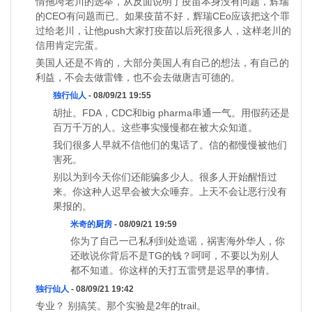
情拖垮老川的选举，从反面说明了疫苗本身没有问题，辉瑞
的CEO有问题而已。如果疫苗不好，辉瑞CEo应该把这个罪
过给老川，让他push大家打疫苗以后死很多人，这样老川的
信用肯定完蛋。
美国人还是不肯的，大部分美国人有自己的想法，有自己的
利益，不会去做雷锋，也不会去做唐吉可德的。
独行仙人
- 08/09/21 19:55
胡扯。FDA，CDC和big pharma串通一气。用假药还是
百万千万的人。这些事实慢慢都在被大众知道。
我们很多人早就不信他们的鬼话了。信的都慢慢被他们
害死。
别以为到今天你们还能骗多少人。很多人开始醒悟过
来。你这种人迟早会被大众唾弃。上天不会让恶行没有
果报的。
米奇的厨房
- 08/09/21 19:59
你为了自己一己私利到处造谣，祸害海外华人，你
还敢说你背后不是TG的钱？呵呵，不要以为别人
都不知道。你这样的天打五雷劈是迟早的事情。
独行仙人
- 08/09/21 19:42
专业？ 别搞笑。那个实验是2年的trail。