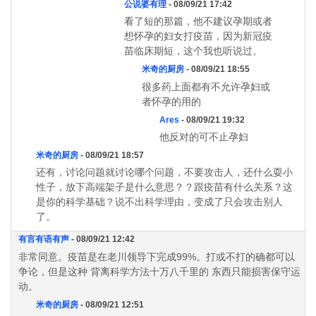
公说婆有理
- 08/09/21 17:42
看了短的那篇，他不建议孕期或者
想怀孕的妇女打疫苗，因为新冠疫
苗临床期短，这个我也听说过。
米奇的厨房
- 08/09/21 18:55
很多药上面都有不允许孕妇或
者怀孕的用的
Ares
- 08/09/21 19:32
他反对的可不止孕妇
米奇的厨房
- 08/09/21 18:57
还有，讨论问题就讨论哪个问题，不要攻击人，还什么耍小
性子，放下高端架子是什么意思？？跟疫苗有什么关系？这
是你的科学基础？说不出科学理由，变成了只会攻击别人
了。
有言有语有声
- 08/09/21 12:42
非常同意。疫苗是在老川领导下完成99%。打或不打的确都可以
争论，但是这种 背离科学方法十万八千里的 东西只能损害保守运
动。
米奇的厨房
- 08/09/21 12:51