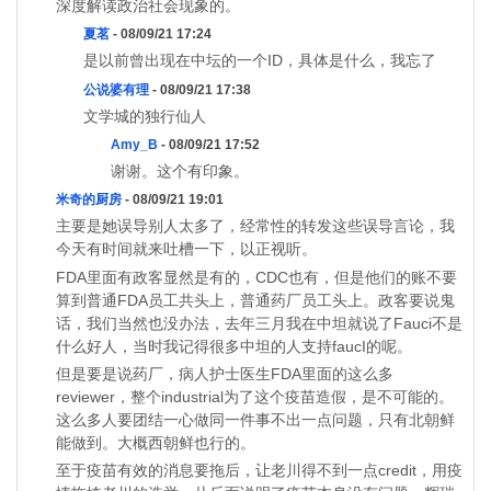
深度解读政治社会现象的。
夏茗
- 08/09/21 17:24
是以前曾出现在中坛的一个ID，具体是什么，我忘了
公说婆有理
- 08/09/21 17:38
文学城的独行仙人
Amy_B
- 08/09/21 17:52
谢谢。这个有印象。
米奇的厨房
- 08/09/21 19:01
主要是她误导别人太多了，经常性的转发这些误导言论，我
今天有时间就来吐槽一下，以正视听。
FDA里面有政客显然是有的，CDC也有，但是他们的账不要
算到普通FDA员工共头上，普通药厂员工头上。政客要说鬼
话，我们当然也没办法，去年三月我在中坦就说了Fauci不是
什么好人，当时我记得很多中坦的人支持faucI的呢。
但是要是说药厂，病人护士医生FDA里面的这么多
reviewer，整个industrial为了这个疫苗造假，是不可能的。
这么多人要团结一心做同一件事不出一点问题，只有北朝鲜
能做到。大概西朝鲜也行的。
至于疫苗有效的消息要拖后，让老川得不到一点credit，用疫