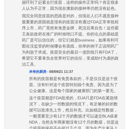
据吓到了赶紧去打疫苗，这样的操作正常吗？肯定很多
人认为不正常，因为现在澳新的接种率仍然没有起色。
我完全同意疫苗的思路是对的，但现在人们不愿意接种
最重要的原因就是现有的疫苗没有通过FDA正常审批程
序上市，药厂竟然有免责金牌，死活后果自负！这些霸
王条款政府在推广的时候绝口不提。你的论点的基础是
药厂是可以信任的，但它们就是business，如果有利可
图在没监管的时候哪会有底线，你举的例子正说明药厂
为利急于求成。疫苗安全的最后一道防线只有FDA了，
希望它不要辜负全世界对它的信任，变成助纣为虐的政
治工具。
米奇的厨房
- 08/09/21 11:37
所有的疫苗都是有免责条款的，不是仅仅是这个疫
苗。没有针对这个疫苗特别搞个免责。因为是为了
公众健康。这是每个国家的健康部门的第一要无。
这个疫苗都是FDA批准的，EUA只是FDA在紧急情
况下，在缺少一些数据的情况下，有足够的好的数
据可以批准先上市，然后补充。比如稳定性数据，
一般需要至少有12个月的数据才可以递交BLA或者
NDA，当然去年两家都没有12个月的数据，但是这
个疫苗的保存不会超过几个月，因为生产出来马上