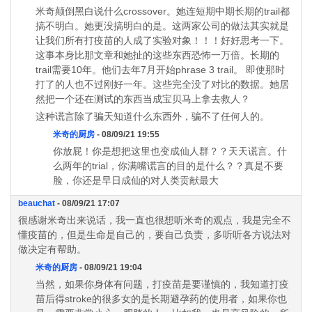
米奇颠倒黑白说什么crossover。她连短期中期长期的trail都
搞不明白。她更没搞明白的是。这两家公司的做法其实就是
让我们所有打疫苗的人成了实验对象！！！好好思考一下。
这事本身比那文章和她扯的这些东西恐怖一万倍。长期的
trail需要10年。他们去年7月开始phrase 3 trail。 即使那时
打了的人也不过刚好一年。这些完全没了对比的数据。她居
然把一个还在测试的东西当成宝贝马上拿去救人？
这种谎言除了骗天知道什么东西外，骗不了任何人的。
米奇的厨房
- 08/09/21 19:55
你放屁！你是想把这里也变成仙人群？？天天谎言。什
么两年的trial，你满嘴谎言的目的是什么？？真是不要
脸，你还是早日成仙的对人类贡献最大
beauchat
- 08/09/21 17:07
很感谢米奇出来说话，我一直也很想听米奇的观点，我是完全不
懂疫苗的，但是生命是自己的，要自己负责，多听听各方说法对
做决定有帮助。
米奇的厨房
- 08/09/21 19:04
当然，如果你身体有问题，打疫苗是要谨慎的，我知道打疫
苗后得stroke的很多女的是长期避孕药的使用者，如果你也