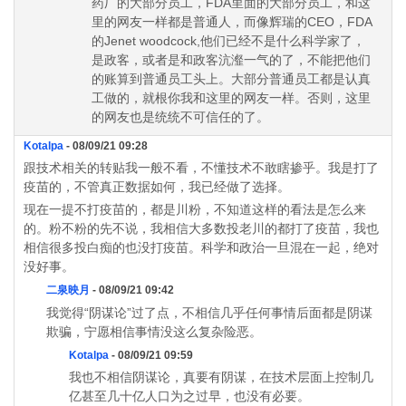
药厂的大部分员工，FDA里面的大部分员工，和这
里的网友一样都是普通人，而像辉瑞的CEO，FDA
的Jenet woodcock,他们已经不是什么科学家了，
是政客，或者是和政客沆瀣一气的了，不能把他们
的账算到普通员工头上。大部分普通员工都是认真
工做的，就根你我和这里的网友一样。否则，这里
的网友也是统统不可信任的了。
Kotalpa
- 08/09/21 09:28
跟技术相关的转贴我一般不看，不懂技术不敢瞎掺乎。我是打了
疫苗的，不管真正数据如何，我已经做了选择。
现在一提不打疫苗的，都是川粉，不知道这样的看法是怎么来
的。粉不粉的先不说，我相信大多数投老川的都打了疫苗，我也
相信很多投白痴的也没打疫苗。科学和政治一旦混在一起，绝对
没好事。
二泉映月
- 08/09/21 09:42
我觉得“阴谋论”过了点，不相信几乎任何事情后面都是阴谋
欺骗，宁愿相信事情没这么复杂险恶。
Kotalpa
- 08/09/21 09:59
我也不相信阴谋论，真要有阴谋，在技术层面上控制几
亿甚至几十亿人口为之过早，也没有必要。