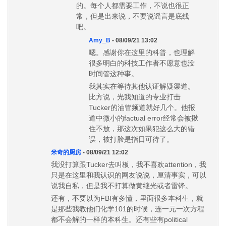
的。每个人都需要工作，不说也很正
常，但是出来说，不要说谣言是底线
吧。
Amy_B
- 08/09/21 13:02
嗯。感谢你在这里的科普，也理解
很多明白的科技工作者不愿意也没
时间管这种事。
我其实在等待其他认证解疑渠道。
比方说，光我知道的专业打击
Tucker的油管频道就好几个。他报
道中微小的factual error经常会被揪
住不放，那这次如果犯这么大的错
误，被打脸是指日可待了。
米奇的厨房
- 08/09/21 12:02
我没打算跟Tucker去叫板，我不喜欢attention，我
只是在这里和我认识的网友说说，厘清事实，可以
说我自私，但是我不打算做黄继光或者雷锋。
还有，不要以为FBI有多懂，里面很多本科生，就
是那些我教他们化学101的时候，连一元一次方程
都不会解的一样的本科生。还有些有political