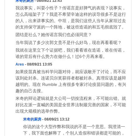
米奇的厨房
- 08/09/21 12:43
我说事实，叫耍小性子？传谣言是好脾气的表现？说事实，
怎么高端架子了？我是不希望辛迪这样的误导很多不是这行
的人，出来讲事实的。中坦，是我们这些人当年从家坦过去
的支持保守派的一个阵地，被这些造谣的和五毛彻底毁了。
团结是社么？她传谣言我们也必须同意？
当年我说了多少次郭文贵不是什么好鸟，现在再看看呢？
我就在这里立下个证据吧，我们看看谁在造谣，谁在传谣，
谁的背后有什么势力在做什么！过6个月再来看。
Ares
- 08/09/21 13:05
如果疫苗真被当科学问题对待，就应该敞开了讨论，而不应
该到处封杀。连诺贝尔奖获得者都被封杀。真理应该是越辩
越明的。现在 Rumble 上有很多专家讨论疫苗问题的，有兴
趣的自己去搜。
米奇的辩论逻辑就是大公司一切按流程来，不可能出错。就
好比左派一直喊的美国是全世界法制最完善的国家，不可能
出现大规模的选举作弊。
米奇的厨房
- 08/09/21 13:12
你说的这个大型作弊和我说的不是一个意思。我澄清一
下，我下面也解释了，个别人造假和错误都是可能的，