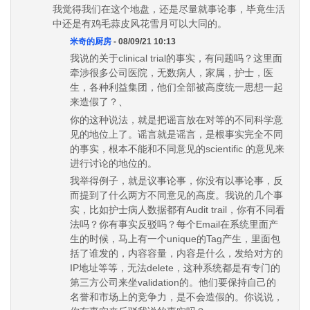
我觉得我们在这个地盘，还是尽量就事论事，毕竟生活
中还是有鸡毛蒜皮风花雪月可以大同的。
米奇的厨房
- 08/09/21 10:13
我说的关于clinical trial的事实，有问题吗？这里面
牵涉很多公司医院，无数病人，家属，护士，医
生，各种利益集团，他们全部被高度统一思想一起
来造假了？、
你的这种说法，就是把谣言放在对等的不同科学意
见的地位上了。谣言就是谣言，是根事实完全不同
的事实，根本不能和不同意见的scientific 的意见来
进行讨论的地位的。
我举得例子，就是议事论事，你没有以事论事，反
而提到了什么两方不同意见的高度。我说的几个事
实，比如护士病人数据都有Audit trail，你有不同看
法吗？你有事实反驳吗？每个Email在系统里面产
生的时候，马上有一个unique的Tag产生，里面包
括了谁发的，内容容量，内容是什么，发给对方的
IP地址等等，无法delete，这种系统都是有专门的
第三方公司来坐validation的。他们要保持自己的
名誉和市场上的竞争力，是不会造假的。你说说，