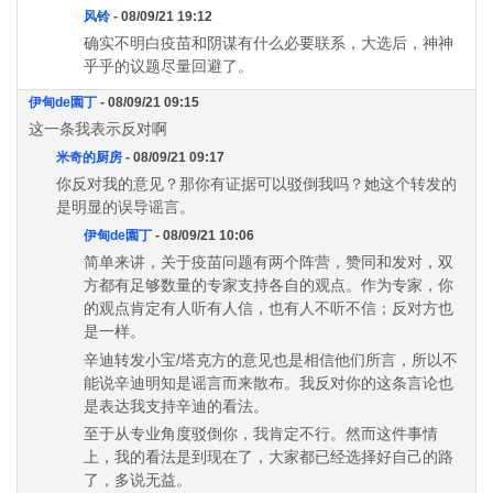
风铃
- 08/09/21 19:12
确实不明白疫苗和阴谋有什么必要联系，大选后，神神
乎乎的议题尽量回避了。
伊甸de園丁
- 08/09/21 09:15
这一条我表示反对啊
米奇的厨房
- 08/09/21 09:17
你反对我的意见？那你有证据可以驳倒我吗？她这个转发的
是明显的误导谣言。
伊甸de園丁
- 08/09/21 10:06
简单来讲，关于疫苗问题有两个阵营，赞同和发对，双
方都有足够数量的专家支持各自的观点。作为专家，你
的观点肯定有人听有人信，也有人不听不信；反对方也
是一样。
辛迪转发小宝/塔克方的意见也是相信他们所言，所以不
能说辛迪明知是谣言而来散布。我反对你的这条言论也
是表达我支持辛迪的看法。
至于从专业角度驳倒你，我肯定不行。然而这件事情
上，我的看法是到现在了，大家都已经选择好自己的路
了，多说无益。