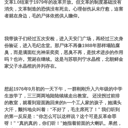
文革1.0结束于1979年的改革开放。但文革的制度基础没有
消失，文革制造的恐惧没有死去。心理创伤从未疗愈，迫害
者就在身边，毛的尸体依然供人瞻仰。
我带孩子们经过五次安检，进入天安门广场，再经过三次身
份验证，进入毛纪念堂。那尸体不再像1988年那样塌陷腐
臭，而是满面红光神采奕奕，恶臭不再，是技术进步的作用
吗？也许。荒诞在继续。这是与苏联列宁水晶棺，北朝鲜金
家父子水晶棺的并列存在。
想起1976年9月初的一天下午，一群刚刚升入六年级的中学
生放学了，三三两两地陆陆续续走出教室。 还没拐过前排
的教室，就看到迎面跑回来的h一个工人家的孩子，她满头
大汗，颤抖地尖叫着：“不好了，毛主席死了！” 我们听到
的第一反应是：“你怎么可以这样说？这个可是反革命罪
呀！” “真的真的，你们听！”她指着前面的大喇叭。果然，