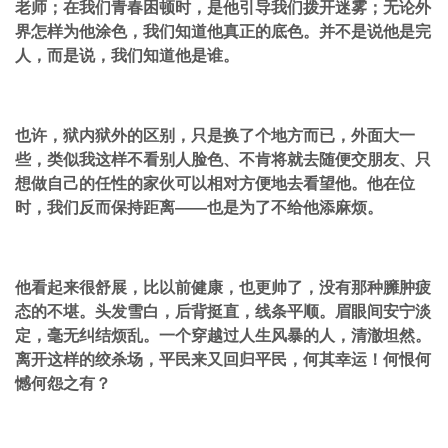
老师；在我们青春困顿时，是他引导我们拨开迷雾；无论外
界怎样为他涂色，我们知道他真正的底色。并不是说他是完
人，而是说，我们知道他是谁。
也许，狱内狱外的区别，只是换了个地方而已，外面大一
些，类似我这样不看别人脸色、不肯将就去随便交朋友、只
想做自己的任性的家伙可以相对方便地去看望他。他在位
时，我们反而保持距离——也是为了不给他添麻烦。
他看起来很舒展，比以前健康，也更帅了，没有那种臃肿疲
态的不堪。头发雪白，后背挺直，线条平顺。眉眼间安宁淡
定，毫无纠结烦乱。一个穿越过人生风暴的人，清澈坦然。
离开这样的绞杀场，平民来又回归平民，何其幸运！何恨何
憾何怨之有？