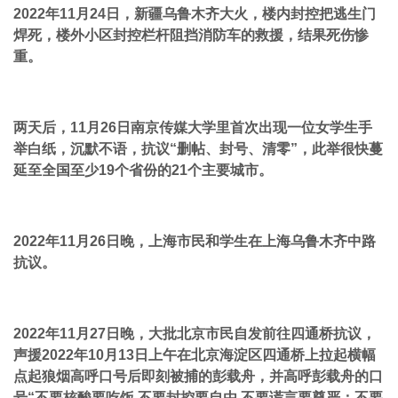
2022年11月24日，新疆乌鲁木齐大火，楼内封控把逃生门
焊死，楼外小区封控栏杆阻挡消防车的救援，结果死伤惨
重。
两天后，11月26日南京传媒大学里首次出现一位女学生手
举白纸，沉默不语，抗议“删帖、封号、清零”，此举很快蔓
延至全国至少19个省份的21个主要城市。
2022年11月26日晚，上海市民和学生在上海乌鲁木齐中路
抗议。
2022年11月27日晚，大批北京市民自发前往四通桥抗议，
声援2022年10月13日上午在北京海淀区四通桥上拉起横幅
点起狼烟高呼口号后即刻被捕的彭载舟，并高呼彭载舟的口
号“不要核酸要吃饭 不要封控要自由 不要谎言要尊严；不要