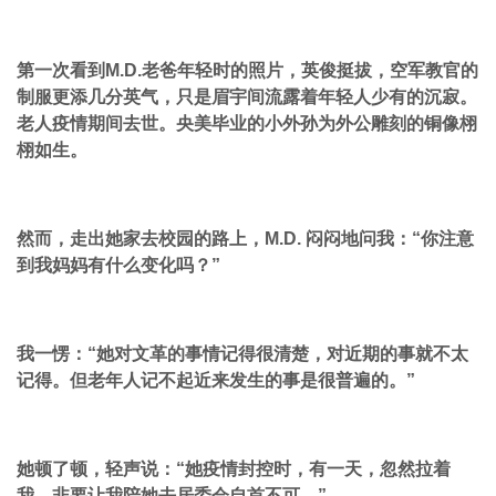
第一次看到M.D.老爸年轻时的照片，英俊挺拔，空军教官的
制服更添几分英气，只是眉宇间流露着年轻人少有的沉寂。
老人疫情期间去世。央美毕业的小外孙为外公雕刻的铜像栩
栩如生。
然而，走出她家去校园的路上，M.D. 闷闷地问我：“你注意
到我妈妈有什么变化吗？”
我一愣：“她对文革的事情记得很清楚，对近期的事就不太
记得。但老年人记不起近来发生的事是很普遍的。”
她顿了顿，轻声说：“她疫情封控时，有一天，忽然拉着
我，非要让我陪她去居委会自首不可。”