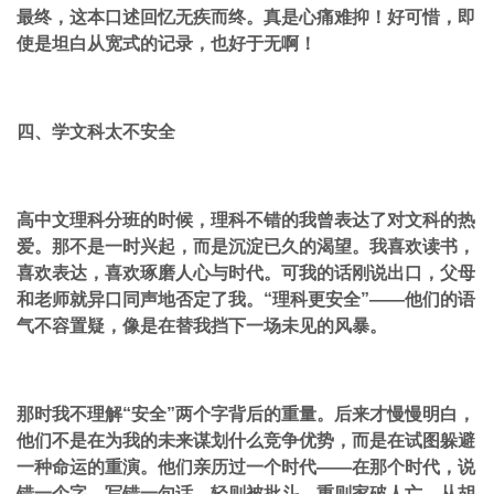
最终，这本口述回忆无疾而终。真是心痛难抑！好可惜，即
使是坦白从宽式的记录，也好于无啊！
四、学文科太不安全
高中文理科分班的时候，理科不错的我曾表达了对文科的热
爱。那不是一时兴起，而是沉淀已久的渴望。我喜欢读书，
喜欢表达，喜欢琢磨人心与时代。可我的话刚说出口，父母
和老师就异口同声地否定了我。“理科更安全”——他们的语
气不容置疑，像是在替我挡下一场未见的风暴。
那时我不理解“安全”两个字背后的重量。后来才慢慢明白，
他们不是在为我的未来谋划什么竞争优势，而是在试图躲避
一种命运的重演。他们亲历过一个时代——在那个时代，说
错一个字，写错一句话，轻则被批斗，重则家破人亡。从胡