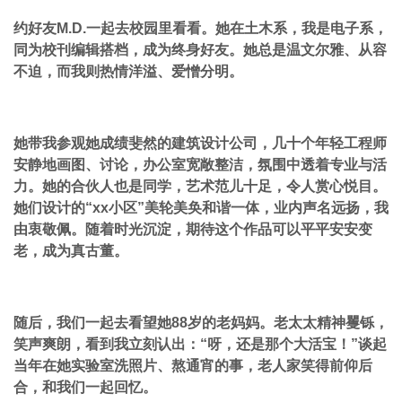
约好友M.D.一起去校园里看看。她在土木系，我是电子系，
同为校刊编辑搭档，成为终身好友。她总是温文尔雅、从容
不迫，而我则热情洋溢、爱憎分明。
她带我参观她成绩斐然的建筑设计公司，几十个年轻工程师
安静地画图、讨论，办公室宽敞整洁，氛围中透着专业与活
力。她的合伙人也是同学，艺术范儿十足，令人赏心悦目。
她们设计的“xx小区”美轮美奂和谐一体，业内声名远扬，我
由衷敬佩。随着时光沉淀，期待这个作品可以平平安安变
老，成为真古董。
随后，我们一起去看望她88岁的老妈妈。老太太精神矍铄，
笑声爽朗，看到我立刻认出：“呀，还是那个大活宝！”谈起
当年在她实验室洗照片、熬通宵的事，老人家笑得前仰后
合，和我们一起回忆。