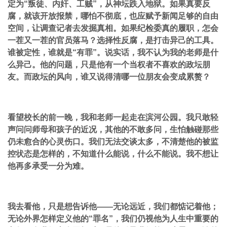
定为“叛徒、内奸、工贼”，从神坛跌入地狱。如果真要反
腐，就该开放报禁，哪怕不彻底，也应赋予新闻足够的自由
空间，让调查记者去发掘真相。如果纪检委真的履职，怎会
一茬又一茬的官员落马？选择性反腐，是打击异己的工具。
谁被定性，谁就是“有罪”。说实话，我不认为我的老师是什
么异己。他的问题，只是他有一个当权者不喜欢的政坛朋
友。而政坛的风向，谁又说得清哪一位朋友会变成累赘？
看望校长的前一晚，我和老师一起走在滨河公园。我只敢轻
声问问师母和孩子的近况，其他的不敢多问，生怕触碰那些
仍未愈合的心灵伤口。我们无法交谈太多，不清楚他的被监
控状态是怎样的，不知道什么能说，什么不能说。我不想让
他再多承受一分为难。
我去看他，只是想告诉他——无论远近，我们都惦记着他；
无论外界怎样定义他的“罪名”，我们仍视他为人生中重要的