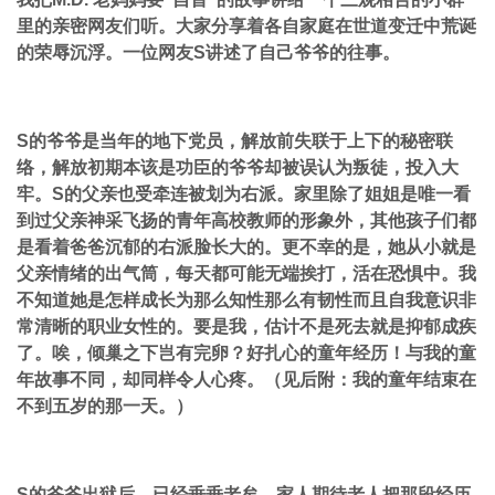
里的亲密网友们听。大家分享着各自家庭在世道变迁中荒诞
的荣辱沉浮。一位网友S讲述了自己爷爷的往事。
S的爷爷是当年的地下党员，解放前失联于上下的秘密联
络，解放初期本该是功臣的爷爷却被误认为叛徒，投入大
牢。S的父亲也受牵连被划为右派。家里除了姐姐是唯一看
到过父亲神采飞扬的青年高校教师的形象外，其他孩子们都
是看着爸爸沉郁的右派脸长大的。更不幸的是，她从小就是
父亲情绪的出气筒，每天都可能无端挨打，活在恐惧中。我
不知道她是怎样成长为那么知性那么有韧性而且自我意识非
常清晰的职业女性的。要是我，估计不是死去就是抑郁成疾
了。唉，倾巢之下岂有完卵？好扎心的童年经历！与我的童
年故事不同，却同样令人心疼。（见后附：我的童年结束在
不到五岁的那一天。）
S的爷爷出狱后，已经垂垂老矣。家人期待老人把那段经历