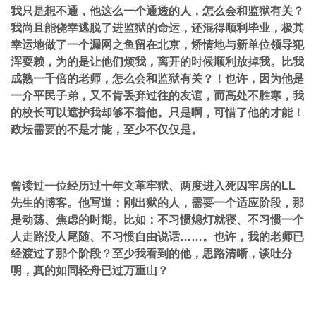
我只是想不通，他这么一个通透的人，怎么会和监狱有关？
我尚且能侥幸逃脱了进监狱的命运，还混得顺利毕业，极其
幸运地做了一个漏网之鱼留在北京，矫情地与新单位领导犯
浑耍赖，为的是让他们烦我，离开的时候顺利放掉我。比我
成熟一千倍的老师，怎么会和监狱有关？！也许，因为他是
一介平民子弟，又不肯丢弃过往的友谊，而高处不胜寒，我
的校长可以遮护我却够不着他。只是啊，可惜了他的才能！
政坛需要的不是才能，至少不仅仅是。
曾读过一位经历过十年文革牢狱、两度进入死囚牢房的LL
先生的博客。他写道：刚出狱的人，需要一个适应阶段，那
是动荡、焦虑的时期。比如：不习惯熄灯就寝、不习惯一个
人走路没人尾随、不习惯自由说话……。也许，我的老师已
经渡过了那个阶段？至少我看到的他，思路清晰，谈吐分
明，真的如同轻舟已过万重山？