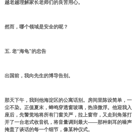
越老越理解家长老师们的良苦用心。
然而，哪个领域是安全的呢？
五. 老“海龟”的忠告
出国前，我向先生的博导告别。
那天下午，我到他海淀区的公寓话别。房间里陈设简单，一
尘不染。正值夏末，蝉鸣穿透窗玻璃，热浪微浮。他迎我入
座后，先警觉地将所有门窗关严，拉上窗帘，又走到角落打
开了一台老式收音机，将音量调到最大——那种刺耳的噪声
掩盖了谈话的每一个细节，像某种仪式。