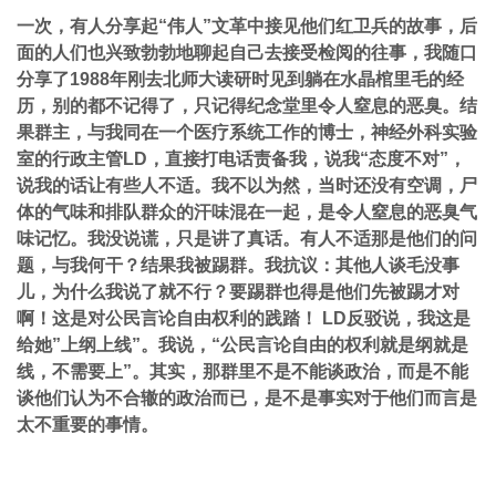
一次，有人分享起“伟人”文革中接见他们红卫兵的故事，后
面的人们也兴致勃勃地聊起自己去接受检阅的往事，我随口
分享了1988年刚去北师大读研时见到躺在水晶棺里毛的经
历，别的都不记得了，只记得纪念堂里令人窒息的恶臭。结
果群主，与我同在一个医疗系统工作的博士，神经外科实验
室的行政主管LD，直接打电话责备我，说我“态度不对”，
说我的话让有些人不适。我不以为然，当时还没有空调，尸
体的气味和排队群众的汗味混在一起，是令人窒息的恶臭气
味记忆。我没说谎，只是讲了真话。有人不适那是他们的问
题，与我何干？结果我被踢群。我抗议：其他人谈毛没事
儿，为什么我说了就不行？要踢群也得是他们先被踢才对
啊！这是对公民言论自由权利的践踏！ LD反驳说，我这是
给她”上纲上线”。我说，“公民言论自由的权利就是纲就是
线，不需要上”。其实，那群里不是不能谈政治，而是不能
谈他们认为不合辙的政治而已，是不是事实对于他们而言是
太不重要的事情。