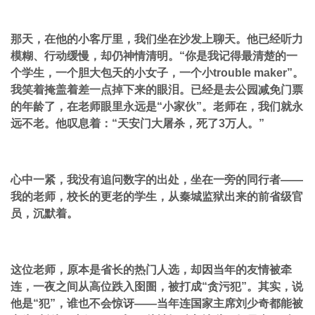
那天，在他的小客厅里，我们坐在沙发上聊天。他已经听力
模糊、行动缓慢，却仍神情清明。“你是我记得最清楚的一
个学生，一个胆大包天的小女子，一个小trouble maker”。
我笑着掩盖着差一点掉下来的眼泪。已经是去公园减免门票
的年龄了，在老师眼里永远是“小家伙”。老师在，我们就永
远不老。他叹息着：“天安门大屠杀，死了3万人。”
心中一紧，我没有追问数字的出处，坐在一旁的同行者——
我的老师，校长的更老的学生，从秦城监狱出来的前省级官
员，沉默着。
这位老师，原本是省长的热门人选，却因当年的友情被牵
连，一夜之间从高位跌入囹圄，被打成“贪污犯”。其实，说
他是“犯”，谁也不会惊讶——当年连国家主席刘少奇都能被