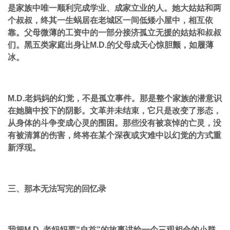
是家族中唯一顺利完成学业、成家立业的人。她大姑姑和两
个叔叔，终其一生蜗居在老城区一间低矮小屋中，相互依
靠。父母微薄的工资中的一部分接济孤立无援的姑姑和叔叔
们。黑五类家庭出身让M.D.的父母成天心惊胆颤，如履薄
冰。
M.D.老妈妈的幻觉，不是孤立事件。那是整个家族的潜意识
在她脑中投下的阴影。文革并未结束，它只是改变了形态，
从身体的斗争变成心灵的围困。那些没有被哀悼的亡灵，没
有被清算的伤害，终将在某个深夜或灾难中以幻觉的方式重
新浮现。
三、那本无法写完的回忆录
我把M.D. 老妈妈要“自首”的故事讲给一个三观相合的小群