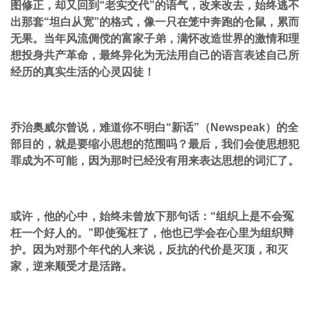
图修正，却又回到“老实交代”的语气，改来改去，始终逃不
出那套“坦白从宽”的格式，像一只在笼中奔跑的仓鼠，累而
无果。当年风流倜傥的富家子弟，满怀改造世界的激情和理
想投身共产革命，最终异化为无法用自己的语言表述自己所
经历的真实生活的心灵囚徒！
乔治奥威尔曾说，难道你不明白“新话”（Newspeak）的全
部目的，就是要缩小思想的范围吗？最后，我们会使思想犯
罪成为不可能，因为那时已经没有用来表达思想的词汇了。
或许，他的心中，始终未曾放下那句话：“组织上是不会冤
枉一个好人的。”即使冤枉了，他也已学会在心里为组织辩
护。因为对那个年代的人来说，反抗的代价是灭顶，和灭
家，逆来顺受才是活路。