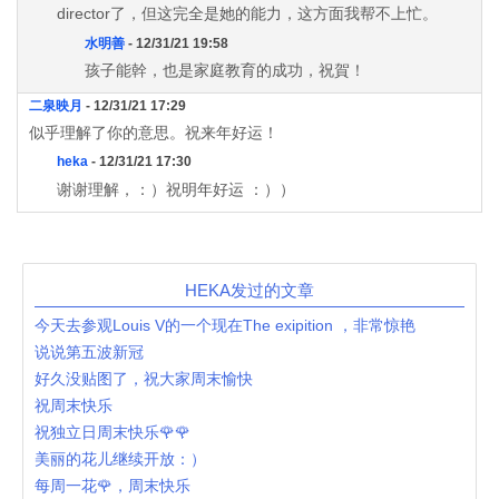
director了，但这完全是她的能力，这方面我帮不上忙。
水明善
- 12/31/21 19:58
孩子能幹，也是家庭教育的成功，祝賀！
二泉映月
- 12/31/21 17:29
似乎理解了你的意思。祝来年好运！
heka
- 12/31/21 17:30
谢谢理解，：）祝明年好运 ：））
HEKA发过的文章
今天去参观Louis V的一个现在The exipition ，非常惊艳
说说第五波新冠
好久没贴图了，祝大家周末愉快
祝周末快乐
祝独立日周末快乐🌹🌹
美丽的花儿继续开放：）
每周一花🌹，周末快乐