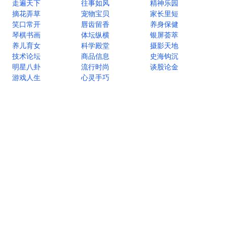
走遍天下
往事如风
精神乐园
摘花弄草
宠物宝贝
家长里短
笑口常开
唇齿留香
养身保健
琴棋书画
体坛纵横
银屏荟萃
养儿育女
科学殿堂
摄影天地
技术论坛
商品信息
史海钩沉
明星八卦
流行时尚
谈股论金
游戏人生
心灵手巧