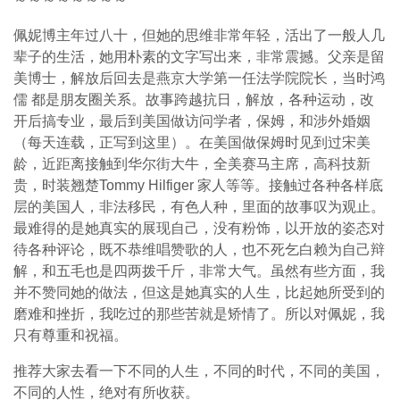
佩妮博主年过八十，但她的思维非常年轻，活出了一般人几
辈子的生活，她用朴素的文字写出来，非常震撼。父亲是留
美博士，解放后回去是燕京大学第一任法学院院长，当时鸿
儒 都是朋友圈关系。故事跨越抗日，解放，各种运动，改
开后搞专业，最后到美国做访问学者，保姆，和涉外婚姻
（每天连载，正写到这里）。在美国做保姆时见到过宋美
龄，近距离接触到华尔街大牛，全美赛马主席，高科技新
贵，时装翘楚Tommy Hilfiger 家人等等。接触过各种各样底
层的美国人，非法移民，有色人种，里面的故事叹为观止。
最难得的是她真实的展现自己，没有粉饰，以开放的姿态对
待各种评论，既不恭维唱赞歌的人，也不死乞白赖为自己辩
解，和五毛也是四两拨千斤，非常大气。虽然有些方面，我
并不赞同她的做法，但这是她真实的人生，比起她所受到的
磨难和挫折，我吃过的那些苦就是矫情了。所以对佩妮，我
只有尊重和祝福。
推荐大家去看一下不同的人生，不同的时代，不同的美国，
不同的人性，绝对有所收获。