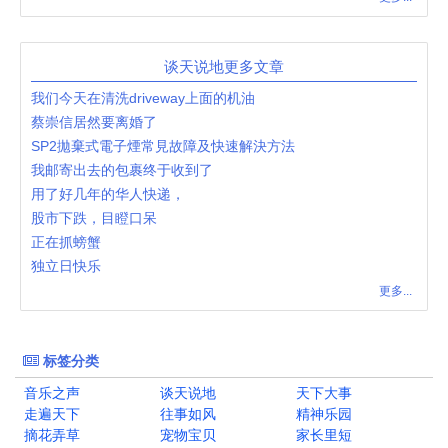
谈天说地更多文章
我们今天在清洗driveway上面的机油
蔡崇信居然要离婚了
SP2拋棄式電子煙常見故障及快速解決方法
我邮寄出去的包裹终于收到了
用了好几年的华人快递，
股市下跌，目瞪口呆
正在抓螃蟹
独立日快乐
更多...
标签分类
音乐之声
谈天说地
天下大事
走遍天下
往事如风
精神乐园
摘花弄草
宠物宝贝
家长里短