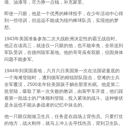
墙、油漆等，尽力挣一点钱，补充家里。
即使一只眼，他是一个优秀的棒球投手，在少年活动中心得
到一些培训，但远远不能成为纽约棒球队员，实现他的梦
想。
1943年美国准备参加二次大战欧洲决定性的霸王战役时。
他正在读高三，就连仅一只眼的他，也不能幸免，全班送到
军队受训，在德州陆军基地。他的哥哥虽有双眼，但因身体
问题不能参军。
1944年到英国基地，六月六日美国第一次在法国诺曼底的
一个海滩登陆时 ，遭到德军的精锐部队阻击，登滩的士兵
全军覆没，2500名年轻美国孩子躺在那里长眠。他是第二
批登陆，吸取了第一次失败的教训，由装甲车开道，他们踩
着第一批战士的尸体顺利登陆，投入紧张的战斗。这种惨状
是永远也不能从参战者的记忆中抹去的。
他一只眼仅能做卫生兵，任务是在战场上背伤员。只要打仗
的地方，战火刚停，就马上冲上去寻找伤员，背到卫生队。