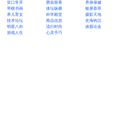
笑口常开
唇齿留香
养身保健
琴棋书画
体坛纵横
银屏荟萃
养儿育女
科学殿堂
摄影天地
技术论坛
商品信息
史海钩沉
明星八卦
流行时尚
谈股论金
游戏人生
心灵手巧