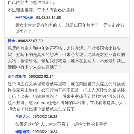
自己的能力与尊严成正比。
不过谢谢推荐。每个人有自己的选择。
松柏的冰凌
- 09/02/22 10:58
佩女士肯定是有能力的人。就是出国年龄大了，无法走读书
谋生路了。
风铃
- 09/02/22 07:39
佩尼的燕京人和中年篇还不错，比较客观。但对美国篇比较失
望，她写下的是真实的想法，但未必客观，尤其是对她不喜欢的
人物，很情绪化。佩尼我行我素，她不在意别人，不知最后其生
活圈中有多少人会在意她了？
南半球夜猫
- 09/02/22 02:14
这个博主在文学城宠坛被爆虐猫，她在美国当佣人谋生的时候被
许多家雇主fired，心理行为可能不正常，把主人家睡觉的猫从楼
上扔了出去，猫惨叫着跑了，后来主家孩子到处找猫她假装什么
也不知道。这么mean还毫不掩饰的写出来，在我看来是真小人，
和伪君子相比哪个更糟就见仁见智了。
自然之水
- 09/02/22 10:32
如果是这样的人，肯定不看了。虐待动物的非善类
蜂滑雨夜
- 09/03/22 13:24