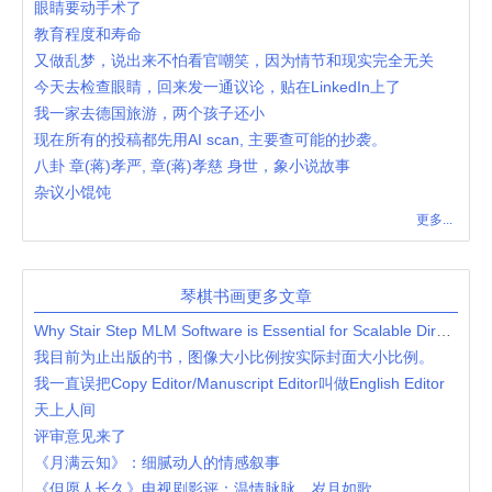
眼睛要动手术了
教育程度和寿命
又做乱梦，说出来不怕看官嘲笑，因为情节和现实完全无关
今天去检查眼睛，回来发一通议论，贴在LinkedIn上了
我一家去德国旅游，两个孩子还小
现在所有的投稿都先用AI scan, 主要查可能的抄袭。
八卦 章(蒋)孝严, 章(蒋)孝慈 身世，象小说故事
杂议小馄饨
更多...
琴棋书画更多文章
Why Stair Step MLM Software is Essential for Scalable Direct Selling Businesses
我目前为止出版的书，图像大小比例按实际封面大小比例。
我一直误把Copy Editor/Manuscript Editor叫做English Editor
天上人间
评审意见来了
《月满云知》：细腻动人的情感叙事
《但愿人长久》电视剧影评：温情脉脉，岁月如歌