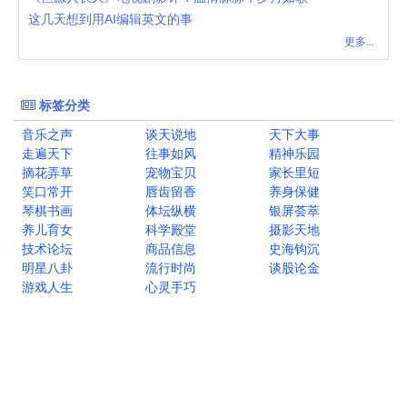
这几天想到用AI编辑英文的事
更多...
标签分类
音乐之声
谈天说地
天下大事
走遍天下
往事如风
精神乐园
摘花弄草
宠物宝贝
家长里短
笑口常开
唇齿留香
养身保健
琴棋书画
体坛纵横
银屏荟萃
养儿育女
科学殿堂
摄影天地
技术论坛
商品信息
史海钩沉
明星八卦
流行时尚
谈股论金
游戏人生
心灵手巧