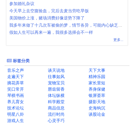
参加婚礼杂议
今天早上去空腹验血，完后去麦当劳吃早饭
美国物价上涨，赌场消费好像逆势下降了
我多年来做了十几次车被偷的梦，情节各异，可能内心缺乏安全感
假如人生可以再来一遍，我很多选择会不一样
更多...
标签分类
音乐之声
谈天说地
天下大事
走遍天下
往事如风
精神乐园
摘花弄草
宠物宝贝
家长里短
笑口常开
唇齿留香
养身保健
琴棋书画
体坛纵横
银屏荟萃
养儿育女
科学殿堂
摄影天地
技术论坛
商品信息
史海钩沉
明星八卦
流行时尚
谈股论金
游戏人生
心灵手巧