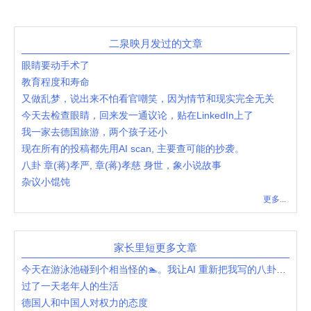
二泉映月发过的文章
眼睛要动手术了
教育程度和寿命
又做乱梦，说出来不怕看官嘲笑，因为情节和现实完全无关
今天去检查眼睛，回来发一通议论，贴在LinkedIn上了
我一家去德国旅游，两个孩子还小
现在所有的投稿都先用AI scan, 主要查可能的抄袭。
八卦 章(蒋)孝严, 章(蒋)孝慈 身世，象小说故事
杂议小馄饨
更多...
家长里短更多文章
今天在游泳池碰到个相当怪的🏊。我让AI 重新把我写的八卦了一下。
过了一天老年人的生活
德国人和中国人对权力的态度