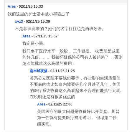
Ares
- 02/11/25 15:33
我们这里的护士基本被小墨霸占了
xyz3
- 02/11/25 15:39
不是菲律宾来的？她们的名字往往也是西班牙语。
Ares
- 02/11/25 15:57
肯定是小墨。
我们乡下医疗水平一般般， 工作轻松。 收费却是城里
的好几倍。。。我都怀疑保险公司有人被贿赂了， 否则
怎么能批准这么高昂的费用！
南半球夜猫
- 02/11/25 21:25
英系公立医院不要钱但要等，有些影响生活质量但
不要命的病比如白内障要等几个月甚至几年，美国
的医疗系统收费这么高看起来不合理但能执行到现
在说明还是有很多优点的
Ares
- 02/11/25 22:06
美国医疗的最大问题是收费好比开盲盒。川普
第一任就有提要医疗费用透明， 但愿第二任
能实现。