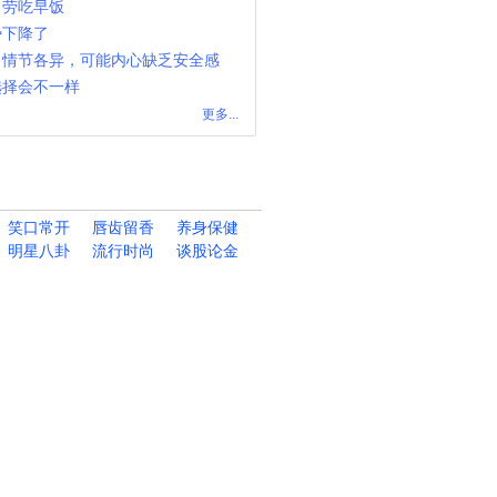
当劳吃早饭
势下降了
，情节各异，可能内心缺乏安全感
选择会不一样
更多...
笑口常开
唇齿留香
养身保健
明星八卦
流行时尚
谈股论金