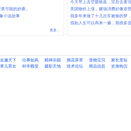
今天早上去空腹验血，完后去麦
主要查可能的抄袭。
美国物价上涨，赌场消费好像逆
世，象小说故事
我多年来做了十几次车被偷的梦
假如人生可以再来一遍，我很多
更多...
走遍天下
往事如风
精神乐园
摘花弄草
宠物宝贝
家长里短
养儿育女
科学殿堂
摄影天地
技术论坛
商品信息
史海钩沉