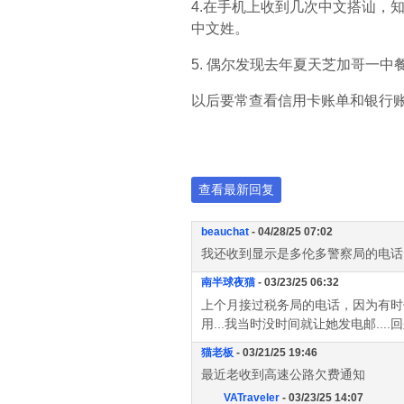
4.在手机上收到几次中文搭讪，知
中文姓。
5. 偶尔发现去年夏天芝加哥一
以后要常查看信用卡账单和银行
查看最新回复
beauchat
- 04/28/25 07:02
我还收到显示是多伦多警察局的电话，
南半球夜猫
- 03/23/25 06:32
上个月接过税务局的电话，因为有时他们会电
用...我当时没时间就让她发电邮.
猫老板
- 03/21/25 19:46
最近老收到高速公路欠费通知
VATraveler
- 03/23/25 14:07