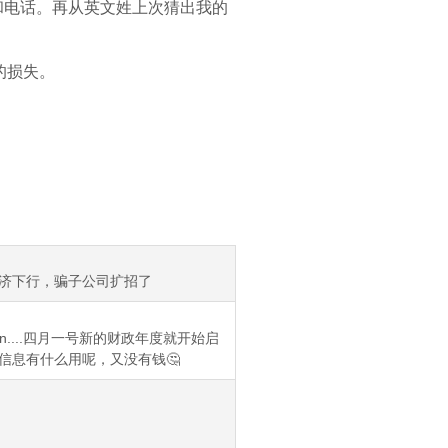
址和电话。再从英文姓上次猜出我的
的损失。
经济下行，骗子公司扩招了
in....四月一号新的财政年度就开始启
的信息有什么用呢，又没有钱🤔