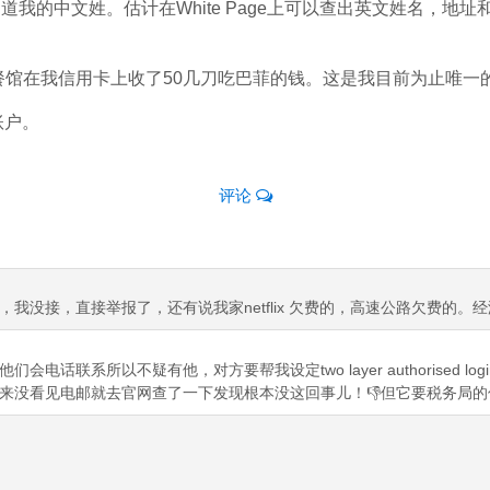
道我的中文姓。估计在White Page上可以查出英文姓名，地
中餐馆在我信用卡上收了50几刀吃巴菲的钱。这是我目前为止唯一
账户。
评论
我没接，直接举报了，还有说我家netflix 欠费的，高速公路欠费的。
话联系所以不疑有他，对方要帮我设定two layer authorised log
...回来没看见电邮就去官网查了一下发现根本没这回事儿！👎但它要税务局