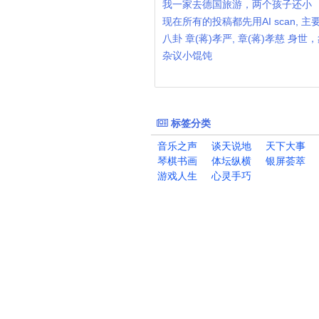
我一家去德国旅游，两个孩子还小
现在所有的投稿都先用AI scan, 
八卦 章(蒋)孝严, 章(蒋)孝慈 身
杂议小馄饨
标签分类
音乐之声
谈天说地
天下大事
琴棋书画
体坛纵横
银屏荟萃
游戏人生
心灵手巧