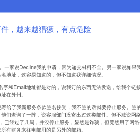
事件，越来越猖獗，有点危险
知。一家说Decline我的申请，因为递交材料不全。另一家说如
姓名地址，这容易知道的，但不知道我详细情况。
ail，我的名字和Email地址都是对的，说我订的东西无法发送，给我
地址在外州。
，说寄给了我新服务条款签名接受，我不签的话就要停止服务。签
，他们查询了一阵，说客服部门没寄出过这类邮件。但不敢说网
”，已经过了几周，并没停止服务，显然是诈骗，但竟然用了网
我所有财务来往电邮用的是另外的邮箱。