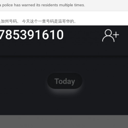
 police has warned its residents multiple times.
是加州号码。 今天这个一查号码是温哥华的。