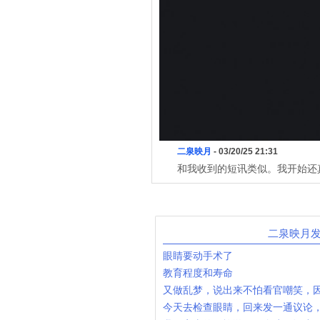
二泉映月
- 03/20/25 21:31
和我收到的短讯类似。我开始还
二泉映月
眼睛要动手术了
教育程度和寿命
又做乱梦，说出来不怕看官嘲笑，
今天去检查眼睛，回来发一通议论，贴在