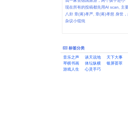
我一家去德国旅游，两个孩子还小
现在所有的投稿都先用AI scan, 
八卦 章(蒋)孝严, 章(蒋)孝慈 身
杂议小馄饨
标签分类
音乐之声
谈天说地
天下大事
琴棋书画
体坛纵横
银屏荟萃
游戏人生
心灵手巧