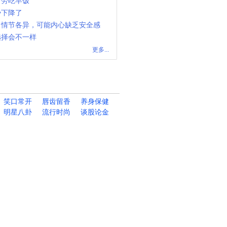
当劳吃早饭
势下降了
，情节各异，可能内心缺乏安全感
选择会不一样
更多...
笑口常开
唇齿留香
养身保健
明星八卦
流行时尚
谈股论金