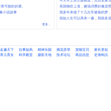
今天早上去空腹验血，完后去麦
主要查可能的抄袭。
美国物价上涨，赌场消费好像逆
世，象小说故事
我多年来做了十几次车被偷的梦
假如人生可以再来一遍，我很多
更多...
走遍天下
往事如风
精神乐园
摘花弄草
宠物宝贝
家长里短
养儿育女
科学殿堂
摄影天地
技术论坛
商品信息
史海钩沉