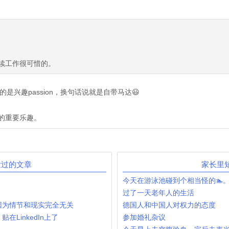
续工作很可惜的。
兴趣passion，换句话说就是自带马达😃
的重要乐趣。
发过的文章
家长里
今天在游泳池碰到个相当怪的🏊。
过了一天老年人的生活
因为情节和现实完全无关
德国人和中国人对权力的态度
LinkedIn上了
参加婚礼杂议