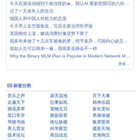
今天在游泳池碰到个相当怪的🏊。我让AI 重新把我写的八卦了一下。
过了一天老年人的生活
德国人和中国人对权力的态度
今天早上去空腹验血，完后去麦当劳吃早饭
美国物价上涨，赌场消费好像逆势下降了
我多年来做了十几次车被偷的梦，情节各异，可能内心缺乏安全感
假如人生可以再来一遍，我很多选择会不一样
Why the Binary MLM Plan is Popular in Modern Network Marketing
更多...
标签分类
音乐之声
谈天说地
天下大事
走遍天下
往事如风
精神乐园
摘花弄草
宠物宝贝
家长里短
笑口常开
唇齿留香
养身保健
琴棋书画
体坛纵横
银屏荟萃
养儿育女
科学殿堂
摄影天地
技术论坛
商品信息
史海钩沉