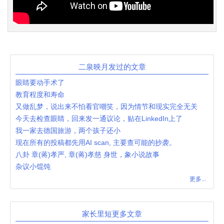
二泉映月发过的文章
眼睛要动手术了
教育程度和寿命
又做乱梦，说出来不怕看官嘲笑，因为情节和现实完全无关
今天去检查眼睛，回来发一通议论，贴在LinkedIn上了
我一家去德国旅游，两个孩子还小
现在所有的投稿都先用AI scan, 主要查可能的抄袭。
八卦 章(蒋)孝严, 章(蒋)孝慈 身世，象小说故事
杂议小馄饨
更多...
家长里短更多文章