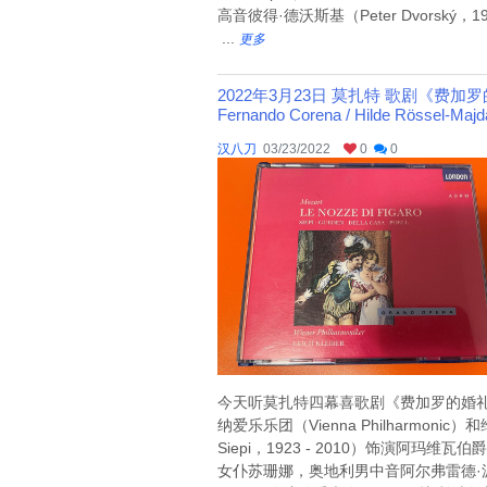
高音彼得·德沃斯基（Peter Dvorský，1
...
更多
2022年3月23日 莫扎特 歌剧《费加罗的婚礼》VII（Eri
Fernando Corena / Hilde Rössel-Majd
汉八刀
03/23/2022
0
0
今天听莫扎特四幕喜歌剧《费加罗的婚礼》（意大利
纳爱乐乐团（Vienna Philharmoni
Siepi，1923 - 2010）饰演阿玛维
女仆苏珊娜，奥地利男中音阿尔弗雷德·波尔（Alf