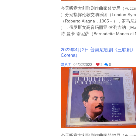
今天听意大利歌剧作曲家普契尼（Puccini，1
）分别指挥伦敦交响乐团（London Symph
（Roberto Alagna，1965－），罗马尼
），俄罗斯女高音玛丽亚·古列吉纳（Maria 
特·曼卡·蒂尼萨（Bernadette Manca di
2022年4月2日 普契尼歌剧《三联剧》I（Lamberto Ga
Corena）
汉八刀
04/02/2022
2
0
今天听意大利歌剧作曲家普契尼（Puccini，