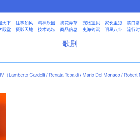
遍天下
往事如风
精神乐园
摘花弄草
宠物宝贝
家长里短
笑口常
学殿堂
摄影天地
技术论坛
商品信息
史海钩沉
明星八卦
流行时
歌剧
ardelli / Renata Tebaldi / Mario Del Monaco / Robert Merrill