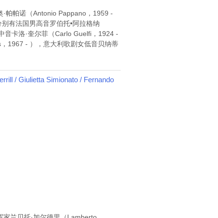
诺（Antonio Pappano，1959 -
演奏。主演分别有法国男高音罗伯托•阿拉格纳
卡洛·奎尔菲（Carlo Guelfi，1924 -
mâs，1967 - ），意大利歌剧女低音贝纳蒂
/ Giulietta Simionato / Fernando
挥家兰贝托·加尔德里（Lamberto