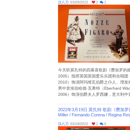
汉八刀
03/20/2022
2
1
今天听莫扎特的四幕喜歌剧《费加罗的婚礼》（意大利
2005）指挥英国英国爱乐乐团和合唱团（Philh
2010）饰演阿玛维瓦伯爵之仆人、理发师费
男中音埃伯哈德·瓦希特（Eberhard Wäch
2006）饰演伯爵夫人罗西娜，意大利中音女高音菲
2022年3月19日 莫扎特 歌剧《费加罗的婚礼》III（Eri
Miller / Fernando Corena / Regina Res
汉八刀
03/19/2022
1
0