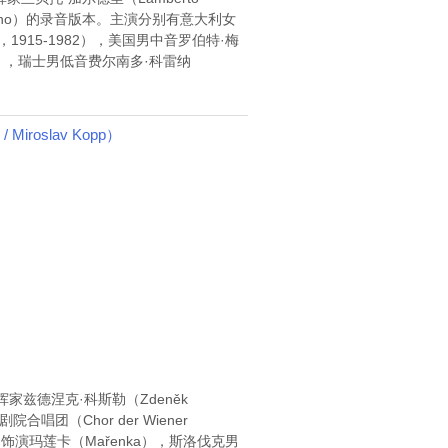
 Fiorentino）的录音版本。主演分别有意大利女
aco，1915-1982），美国男中音罗伯特·梅
- 2010），瑞士男低音费尔南多·科雷纳
 Miroslav Kopp）
指挥家兹德涅克·科斯勒（Zdeněk
剧院合唱团（Chor der Wiener
 - ）饰演玛莲卡（Mařenka），斯洛伐克男