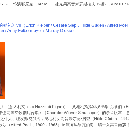
951 - ）饰演耶尼克（Jeník），捷克男高音米罗斯拉夫·科普·（Miroslav K
ch Kleiber / Cesare Siepi / Hilde Güden / Alfred Poell / L
an / Anny Felbermayer / Murray Dickie）
文：Le Nozze di Figaro），奥地利指挥家埃里希·克莱伯（Erich K
c）和维也纳国立歌剧院合唱团（Chor der Wiener Staatsoper）的录音
瓦伯爵之仆人、理发师费加洛，奥地利女高音希尔德•居登（Hilde Güden，19
red Poell，1900 - 1968）饰演阿玛维瓦伯爵，瑞士女高音丽莎·德拉·卡萨