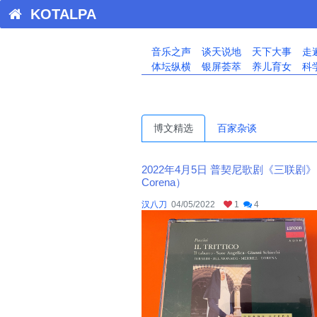
KOTALPA
音乐之声
谈天说地
天下大事
走
体坛纵横
银屏荟萃
养儿育女
科
博文精选
百家杂谈
2022年4月5日 普契尼歌剧《三联剧》IV（Lamberto G
Corena）
汉八刀
04/05/2022
1
4