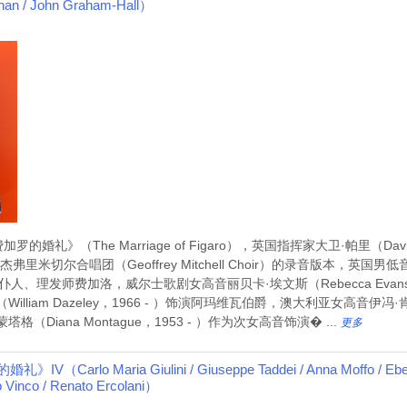
ynan / John Graham-Hall）
》（The Marriage of Figaro），英国指挥家大卫·帕里（David P
a）和杰弗里米切尔合唱团（Geoffrey Mitchell Choir）的录音版本，英国男
爵之仆人、理发师费加洛，威尔士歌剧女高音丽贝卡·埃文斯（Rebecca Evan
iam Dazeley，1966 - ）饰演阿玛维瓦伯爵，澳大利亚女高音伊冯·肯尼（Y
iana Montague，1953 - ）作为次女高音饰演� ...
更多
lo Maria Giulini / Giuseppe Taddei / Anna Moffo / Eberha
o Vinco / Renato Ercolani）