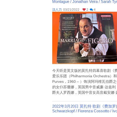
Montague / Jonathan Veira / Sarah T
汉八刀
03/21/2022
2
4
今天听是英文版的莫扎特四幕喜歌剧《费加罗的婚礼
爱乐乐团（Philharmonia Orchestr
Purves，1960 – ）饰演阿玛维瓦伯
的女仆苏珊娜，英国男中音威廉·达兹利（Will
爵夫人罗西娜，英国中音女高音戴安娜·蒙塔格（D
2022年3月20日 莫扎特 歌剧《费加罗的婚礼》IV（Car
Schwarzkopf / Fiorenza Cossotto / Iv