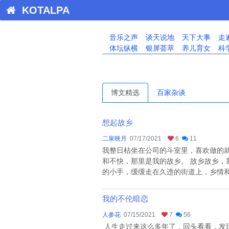
KOTALPA
音乐之声
谈天说地
天下大事
走
体坛纵横
银屏荟萃
养儿育女
科
博文精选
百家杂谈
想起故乡
二泉映月
07/17/2021
6
11
我整日枯坐在公司的斗室里，喜欢做的
和不快，那里是我的故乡。 故乡故乡
的小手，缓缓走在久违的街道上，乡情和
我的不伦暗恋
人参花
07/15/2021
7
56
人生走过来这么多年了，回头看看，发