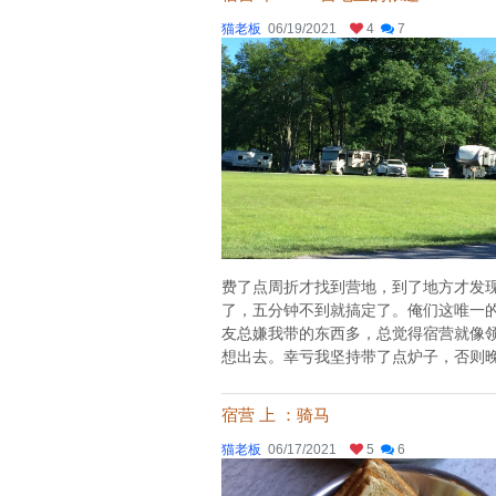
猫老板
06/19/2021
4
7
费了点周折才找到营地，到了地方才发
了，五分钟不到就搞定了。俺们这唯一
友总嫌我带的东西多，总觉得宿营就像
想出去。幸亏我坚持带了点炉子，否则晚上
宿营 上 ：骑马
猫老板
06/17/2021
5
6