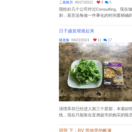
二泉映月
06/27/2021
3
5
我给好几个公司作过Consulting。现在
刺，甚至说每做一件事化的时间要精确到
日子越发艰难起来
猫老板
06/22/2021
11
17
清理库存已经进入第三个星期，本着好
线，现在只能靠在亚洲超市的购买的陈货
宿营 下：RV 营地里的帐篷