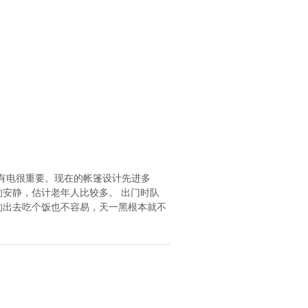
有电很重要。现在的帐篷设计先进多
安静，估计老年人比较多。 出门时队
的出去吃个饭也不容易，天一黑根本就不