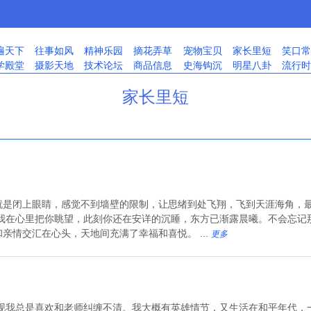
遍天下
往事如风
精神乐园
摘花弄草
宠物宝贝
家长里短
笑口常
学殿堂
摄影天地
技术论坛
商品信息
史海钩沉
明星八卦
流行时
家长里短
就是闭上眼睛，感觉不到墙壁的限制，让思绪到处飞翔，飞到天涯海角，
，我在心里把你眺望，此刻你还在安详的沉睡，东方已渐露晨曦。不会忘记
亲情交汇在心头，天地间充满了幸福和喜悦。 ...
更多
现我总是喜欢和老师纠缠不清。我大概有英雄情节，又生活在和平年代，