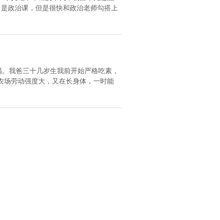
目是政治课，但是很快和政治老师勾搭上
喝。我爸三十几岁生我前开始严格吃素，
农场劳动强度大，又在长身体，一时能