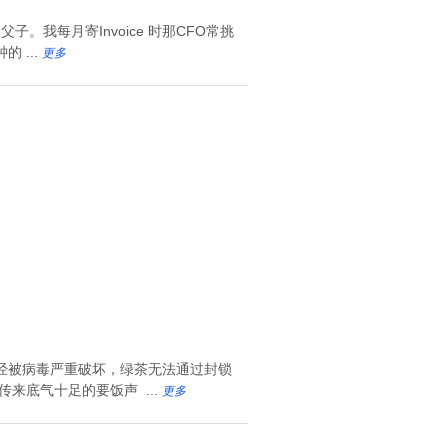
子。我每月寄Invoice 时那CFO常挑
 ...
更多
经被病毒严重破坏，绿茶无法通过封锁
来底气十足的要饭声 ...
更多