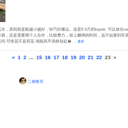
，原则就是船越小越好，轻巧好搬运。这是8.5尺的kayak, 可以放在v
易，还是需要两个人合作，比较费力，加上捆绑的时间，远不如塞到车里
 可惜花不是荷花 湖面风平浪静划起� ...
更多
«
1
2
...
15
16
17
18
19
20
21
22
23
»
二泉映月