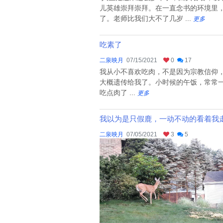
儿英雄崇拜崇拜。在一直念书的环境里
了。老师比我们大不了几岁 ...
更多
吃素了
二泉映月
07/15/2021
0
17
我从小不喜欢吃肉，不是因为宗教信仰
大概遗传给我了。小时候的午饭，常常
吃点肉了 ...
更多
我以为是只假鹿，一动不动的看着我
二泉映月
07/05/2021
3
5