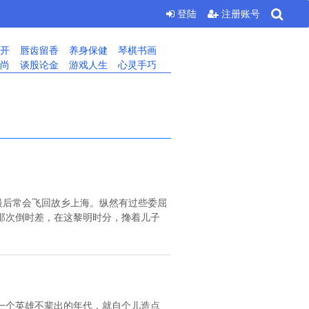
登陆
注册账号
开
唇齿留香
养身保健
琴棋书画
尚
谈股论金
游戏人生
心灵手巧
最后常会飞回故乡上海。纵然有过些委屈
那次倒时差，在这黎明时分，搀着儿子
一个英雄不辈出的年代，就自个儿造点