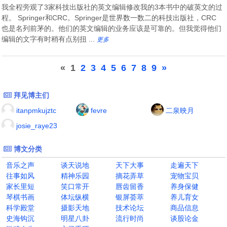
我全程旁观了3家科技出版社的英文编辑修改我的3本书中的破英文的过
程。 Springer和CRC。Springer是世界数一数二的科技出版社，CRC
也是名列前茅的。他们的英文编辑的业务应该是可靠的。但我觉得他们
编辑的文字有时稍有点别扭 ...
更多
«
1
2
3
4
5
6
7
8
9
»
拜见博主们
itanpmkujztc
fevre
二泉映月
josie_raye23
博文分类
音乐之声
谈天说地
天下大事
走遍天下
往事如风
精神乐园
摘花弄草
宠物宝贝
家长里短
笑口常开
唇齿留香
养身保健
琴棋书画
体坛纵横
银屏荟萃
养儿育女
科学殿堂
摄影天地
技术论坛
商品信息
史海钩沉
明星八卦
流行时尚
谈股论金