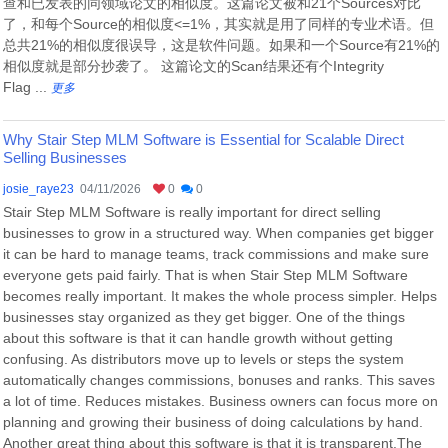
查和已发表的同领域论文的相似度。这篇论文被和21个Sources对比
了，和每个Source的相似度<=1%，其实就是用了同样的专业术语。但
总共21%的相似度很误导，这是软件问题。如果和一个Source有21%的
相似度就是部分抄袭了。 这篇论文的Scan结果还有个Integrity
Flag ...
更多
Why Stair Step MLM Software is Essential for Scalable Direct
Selling Businesses
josie_raye23
04/11/2026
0
0
Stair Step MLM Software is really important for direct selling
businesses to grow in a structured way. When companies get bigger
it can be hard to manage teams, track commissions and make sure
everyone gets paid fairly. That is when Stair Step MLM Software
becomes really important. It makes the whole process simpler. Helps
businesses stay organized as they get bigger. One of the things
about this software is that it can handle growth without getting
confusing. As distributors move up to levels or steps the system
automatically changes commissions, bonuses and ranks. This saves
a lot of time. Reduces mistakes. Business owners can focus more on
planning and growing their business of doing calculations by hand.
Another great thing about this software is that it is transparent.The