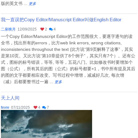
版的英文书 ...
更多
我一直误把Copy Editor/Manuscript Editor叫做English Editor
二泉映月
12/09/2025
2
4
一个Copy Editor/Manuscript Editor的工作范围很大，要逐字逐句的读
全书，找出所有的errors，比方web link errors, wrong citations,
inconsistencies throughout the text (比方说“第9页解释了这事”，其实
是第10页。又比方说“第10章提供了8个例子”，其实只有7个）。还有公
式，图标的标号错误，等等, 等等，五花八门。比如修改书时要增加个
图（公式），所有其后的图（公式）的标号都要+1，书中所有提及其后
的图的文字都要相应改变。写书过程中增增，减减好几次, 每次增
（减）后都要整书过一遍 ...
更多
天上人间
fevre
07/11/2025
4
7